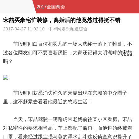
2017全国两会
宋喆买豪宅忙装修，离婚后的他竟然过得挺不错
2017-04-27 11:02:10 中华网娱乐频道综合
前段时间白百何和羽凡的一场大戏终于落下了帷幕，不
过各位网友们可不要喜新厌旧，大家还记得大明湖畔的
宋喆
吗？
前段时间获悉消失许久的宋喆出现在京城的中介圈子
里，这不赶紧去看看他最近的悠哉生活！
当天，宋喆驾驶一辆路虎带老妈前往某小区看房。宋喆
对私密性的要求相当高，车上都配了窗帘，而他也始终戴着
口罩，看来经过跟宝强马蓉的浑水乱斗这反侦查意识提升了