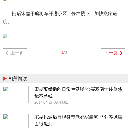
随后宋喆干脆将车开进小区，停在楼下，加快搬家速
度。
1
/2
上一页
下一页
相关阅读
宋喆离婚后的日常生活曝光:买豪宅忙装修悠
哉不差钱
2017-04-27 09:44:51
宋喆风波后首现身带老妈买豪宅 马蓉春风满
面很滋润