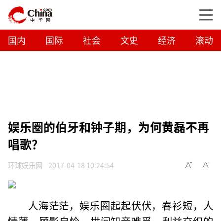
国内
国际
社会
文史
经济
滚动
娱乐圈的伯牙和钟子期，为何黄磊不再
唱歌？
环球娱乐网
2017-04-18 10:24:54
人海茫茫，娱乐圈起起伏伏，春衫短，人
情薄，顾影自怜，世间知音难觅，利益交织的