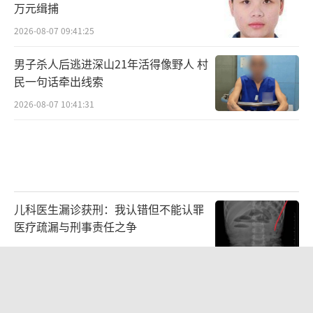
万元缉捕
2026-08-07 09:41:25
男子杀人后逃进深山21年活得像野人 村
民一句话牵出线索
2026-08-07 10:41:31
儿科医生漏诊获刑：我认错但不能认罪
医疗疏漏与刑事责任之争
2026-08-06 13:45:15
父亲劝读师范 女儿偏要考北大 两代人
的教育选择碰撞