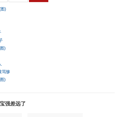
图)
子
子
图)
人
被骂惨
图)
宝强差远了