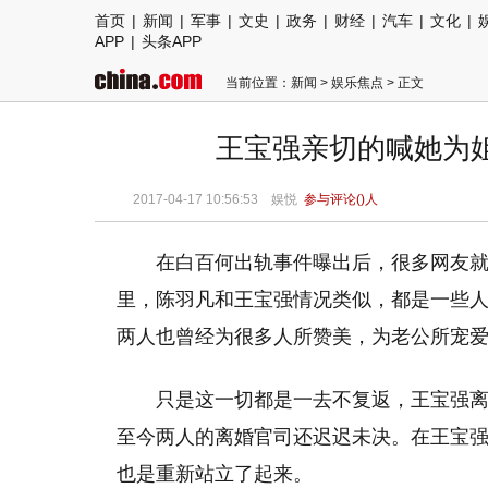
首页
|
新闻
|
军事
|
文史
|
政务
|
财经
|
汽车
|
文化
|
APP
|
头条APP
当前位置：
新闻
>
娱乐焦点
> 正文
王宝强亲切的喊她为
2017-04-17 10:56:53 娱悦
参与评论(
)人
在白百何出轨事件曝出后，很多网友
里，陈羽凡和王宝强情况类似，都是一些人眼
两人也曾经为很多人所赞美，为老公所宠
只是这一切都是一去不复返，王宝强离
至今两人的离婚官司还迟迟未决。在王宝
也是重新站立了起来。