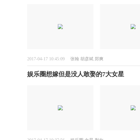
2017-04-17 10:45:09
张翰
胡彦斌
郑爽
娱乐圈想嫁但是没人敢娶的7大女星