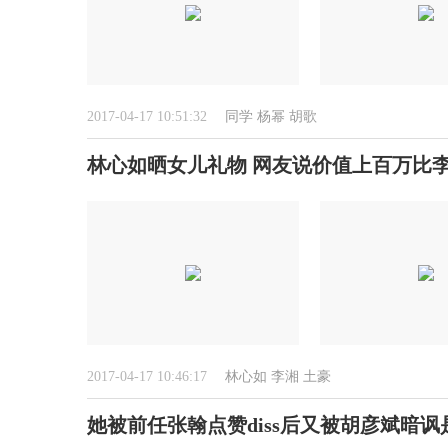
2017-04-17 10:51:32
同学
杨幂
胡歌
林心如晒女儿礼物 网友说价值上百万比
2017-04-17 10:46:17
林心如
李湘
土豪
她被前任张翰点赞diss后又被胡彦斌暗讽