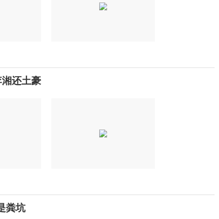
李湘还土豪
是粪坑