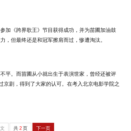
圃参加《跨界歌王》节目获得成功，并为苗圃加油鼓
卖力，但最终还是和冠军擦肩而过，惨遭淘汰。
鸣不平。而苗圃从小就出生于表演世家，曾经还被评
习过京剧，得到了大家的认可。在考入北京电影学院之
全文
共
2
页
下一页