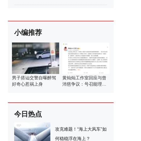
小编推荐
男子搭讪交警自曝醉驾
黄灿灿工作室回应与曾
好奇心惹祸上身
沛慈争议：号召能理智
发言
今日热点
攻克难题！“海上大风车”如
何稳稳浮在海上？