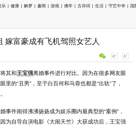
娱乐
|
健康
|
解梦
|
趣闻
|
游戏
|
佛学
|
古诗词
|
生活
|
守艺中华
|
国
姐 嫁富豪成有飞机驾照女艺人
就将其和
王宝强
离婚事件进行对比。因为在很多网友眼
里的“丑男”，至于白百何和马蓉也都是“出轨”了，
爱。
婚事件闹得沸沸扬扬成为娱乐圈内最典型的“案例”，
强因为自导自演电影《大闹天竺》大获成功后，王宝强