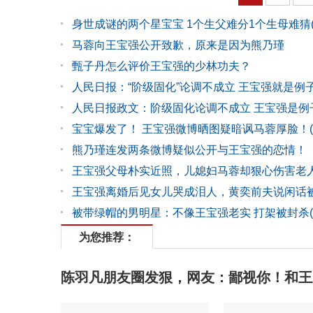
身世成谜的两个星宝宝 1个生父难分1个生母难猜(
马蓉向王宝强公开致歉，原来是因为熊乃瑾
甄子丹怎么评价王宝强的少林功夫？
人民日报：“阶级固化”论调不成立 王宝强就是例
人民日报政文：阶级固化论调不成立 王宝强是例
宝宝爆发了！ 王宝强微博晒图疑暗讽马蓉厚脸！(
熊乃瑾连发两条微博疑似公开与王宝强的恋情！
王宝强父母朴实近照，儿媳妇马蓉却狠心伤害老
王宝强离婚后见女儿哭成泪人，黄奕前夫说闲话
被带绿帽的男明星：不像王宝强老实 打架被封杀(
为您推荐：
陈羽凡朋友圈发狠，网友：鄙视你！和王