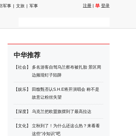
注册
|
登录
防军事
|
文旅
|
军事
中华推荐
【
社会
】
多名游客自驾乌兰察布被扎胎 景区周
边频现钉子陷阱
【
娱乐
】
田馥甄否认S.H.E将开演唱会 称不是
故意让粉丝失望
【
深度
】
乌克兰把欧盟旗摆到了最高拉达
【
文化
】
立秋到了！为什么还这么热？来看看
这些“冷知识”吧