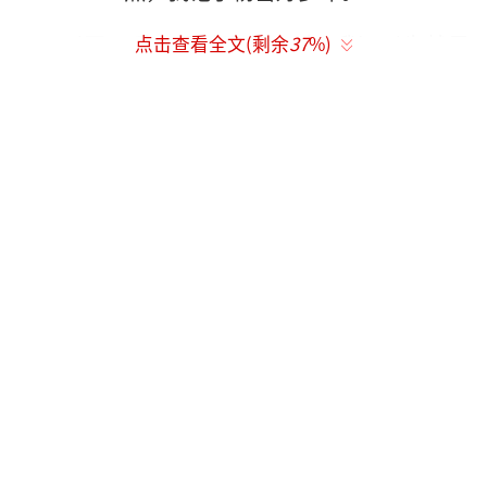
以至于后来看到那个AB时，我还以为就是
点击查看全文(剩余
37
%)
她，确定不是后两人同姓杨，还以为是失散多
年的姐妹。可惜红起来的那位，不说了，你们
都懂！
杨雪将江玉燕前期隐忍不发、后期的心狠
手辣、因爱深恨演绎得非常有层次感，所以尽
管恨的牙痒痒在她死的时候，还是很可怜她。
后来还翻看了她的《人间正道是沧桑》，
饰演林娥，那个侧面跟AB真是像绝了！