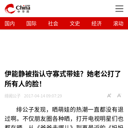
国内
国际
社会
文史
经济
滚动
伊能静被指认守寡式带娃？她老公打了
所有人的脸！
绯闻公子
2017-04-14 09:07:29
绯公子发现，晒萌娃的热潮一直都没有退
过啊。不仅朋友圈各种晒，打开电视明星们也
都在晒。从《爸爸去哪儿》到再最近的《妈妈