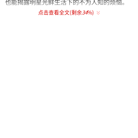
也能揭露明星光鲜生活下的不为人知的烦恼。
点击查看全文(剩余
34
%)
新一期的《妈妈是超人》才播出没几集，
带来的反响还是蛮大的，也是让各位妈妈频频
上了热搜。但是里面是伊能静和秦米粒这一
家，最近的争议还是蛮大的，今天绯公子就来
给你们说说是怎么回事。
伊能静大家应该不陌生，最近因为在节目
中的表现频频出现在热搜榜上。