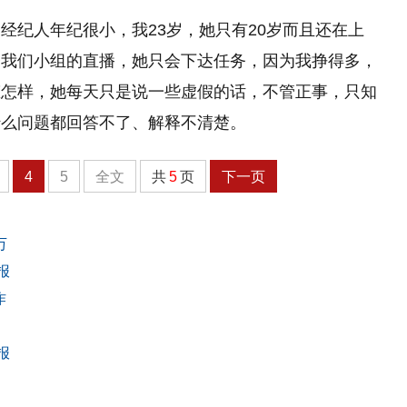
经纪人年纪很小，我23岁，她只有20岁而且还在上
督我们小组的直播，她只会下达任务，因为我挣得多，
态怎样，她每天只是说一些虚假的话，不管正事，只知
什么问题都回答不了、解释不清楚。
4
5
全文
共
5
页
下一页
万
报
作
报