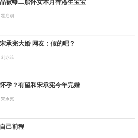
晶被曝二胎怀女本月香港生宝宝
霍启刚
宋承宪大婚 网友：假的吧？
刘亦菲
怀孕？有望和宋承宪今年完婚
宋承宪
自己前程