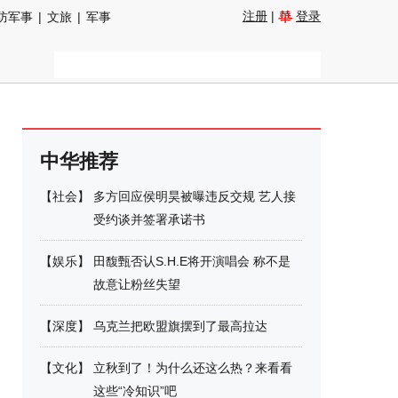
注册
|
登录
防军事
|
文旅
|
军事
中华推荐
【
社会
】
多方回应侯明昊被曝违反交规 艺人接
受约谈并签署承诺书
【
娱乐
】
田馥甄否认S.H.E将开演唱会 称不是
故意让粉丝失望
【
深度
】
乌克兰把欧盟旗摆到了最高拉达
【
文化
】
立秋到了！为什么还这么热？来看看
这些“冷知识”吧