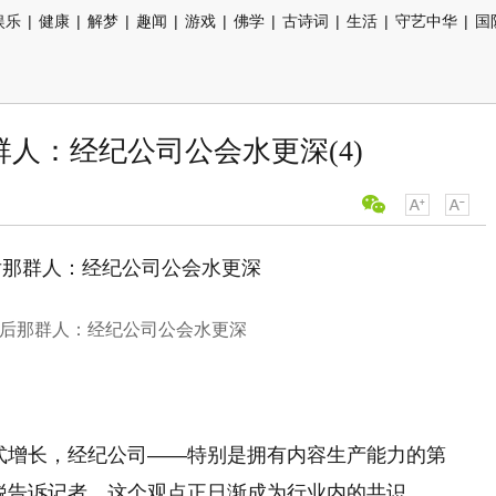
娱乐
|
健康
|
解梦
|
趣闻
|
游戏
|
佛学
|
古诗词
|
生活
|
守艺中华
|
国
人：经纪公司公会水更深(4)
后那群人：经纪公司公会水更深
式增长，经纪公司——特别是拥有内容生产能力的第
锐告诉记者，这个观点正日渐成为行业内的共识。