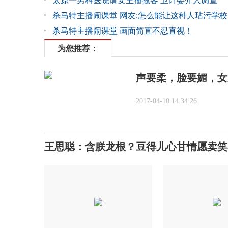
太原一男科医院请女主播揽客 卫计委介入调查
杀马特主播闹课堂 网友:怎么能让这种人玷污学校
杀马特主播闹课堂 画面简直不忍直视！
为您推荐：
声要柔，脸要媚，女
2017-04-10 14:34:26
王思聪：含朕龙根？豆得儿心甘情愿卖笑