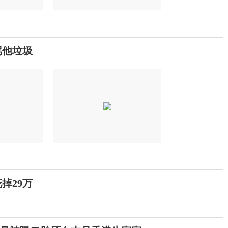
骂他垃圾
掉29万