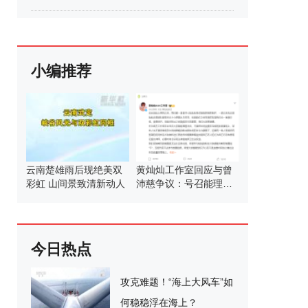
小编推荐
云南楚雄雨后现绝美双
黄灿灿工作室回应与曾
彩虹 山间景致清新动人
沛慈争议：号召能理智
发言
今日热点
攻克难题！“海上大风车”如
何稳稳浮在海上？