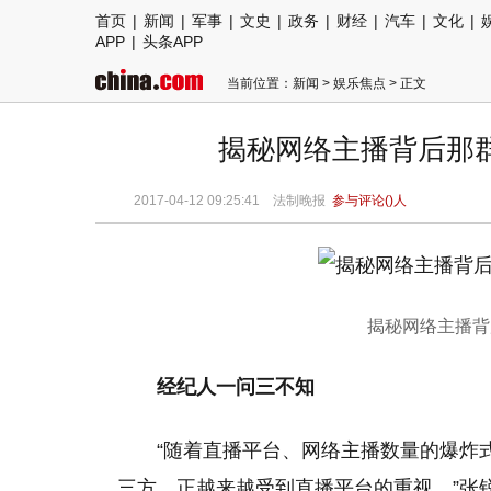
首页
|
新闻
|
军事
|
文史
|
政务
|
财经
|
汽车
|
文化
|
APP
|
头条APP
当前位置：
新闻
>
娱乐焦点
> 正文
揭秘网络主播背后那群
2017-04-12 09:25:41
法制晚报
参与评论(
)人
揭秘网络主播背
经纪人一问三不知
“随着直播平台、网络主播数量的爆炸
三方，正越来越受到直播平台的重视。”张