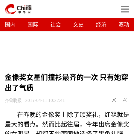
国内
国际
社会
文史
经济
滚动
金像奖女星们撞衫最齐的一次 只有她穿
出了气质
齐鲁晚报
2017-04-11 10:22:41
在昨晚的金像奖上除了颁奖礼，红毯就是
最大的看点。然而比起往届，今年出席金像奖
的女明星，却都不约而同地选择了黑色礼服，