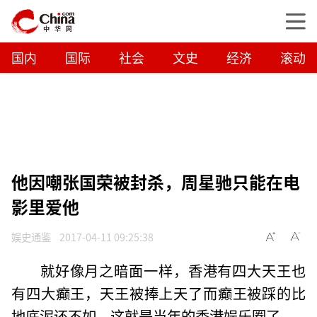
国内
国际
社会
文史
经济
滚动
他因嘲张国荣被封杀，周星驰只能在电
影里爱他
娱史通鉴
2017-04-11 09:25:38
就好像月之暗面一样，香港有四大天王也
有四大癫王，天王被捧上天了而癫王被踩的比
地底泥还不如，这就是当年的香港娱乐圈了。