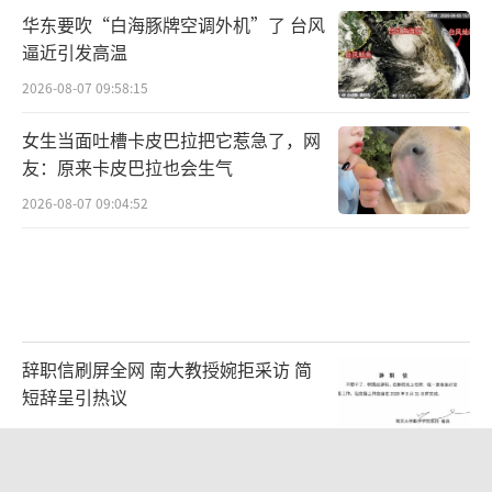
华东要吹“白海豚牌空调外机”了 台风
逼近引发高温
2026-08-07 09:58:15
女生当面吐槽卡皮巴拉把它惹急了，网
友：原来卡皮巴拉也会生气
2026-08-07 09:04:52
辞职信刷屏全网 南大教授婉拒采访 简
短辞呈引热议
2026-08-07 10:29:54
曝黎彼得穷困潦倒去世 儿子露面回应