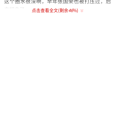
这个圈水很深啊，早年张国荣也被打压过，后
来翻身了。
点击查看全文(剩余
46
%)
蔡枫华被打压这事我觉得不怪张国荣，是
无线这个当年娱乐圈的巨头打压不听话的明星
手段，蔡枫华说的那句话居然一语中的，有点
让人感叹世事无常
蔡枫华（英文名Ken Choi、Kenneth，别
名“芹菜”），1960年11月28日生于香港， 香
港80年代的歌手、节目主持人、影视演员、唱
片骑士。
专辑《点样讲你知》，单曲《何必曾相