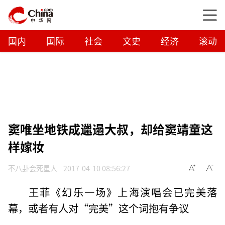
国内
国际
社会
文史
经济
滚动
窦唯坐地铁成邋遢大叔，却给窦靖童这
样嫁妆
不八卦会死星人
2017-04-10 08:56:27
王菲《幻乐一场》上海演唱会已完美落
幕，或者有人对“完美”这个词抱有争议