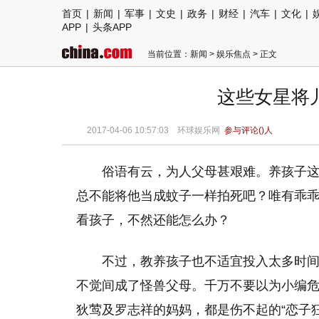
首页
|
新闻
|
军事
|
文史
|
政务
|
财经
|
汽车
|
文化
|
APP
|
头条APP
当前位置：
新闻
>
娱乐焦点
> 正文
这些女星将
2017-04-06 10:57:03 环球娱乐网
参与评论(
)人
俗语有云，为人父母甚艰难。养孩子
总不能将他当成蚊子一样拍死吧？唯有乖
看孩子，不然还能怎么办？
不过，教养孩子也不适宜投入太多时
不觉间成了怪兽父母。千万不要以为小编
狄莺及罗志祥的妈妈，都是伤不起的“恋子狂