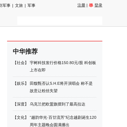
注册
|
登录
防军事
|
文旅
|
军事
中华推荐
【
社会
】
宇树科技发行价格150.80元/股 科创板
上市在即
【
娱乐
】
田馥甄否认S.H.E将开演唱会 称不是
故意让粉丝失望
【
深度
】
乌克兰把欧盟旗摆到了最高拉达
【
文化
】
“越韵华光·百廿流芳”纪念越剧诞生120
周年主题晚会圆满播出