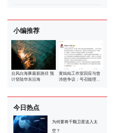
小编推荐
台风白海豚最新路径 预
黄灿灿工作室回应与曾
计登陆华东沿海
沛慈争议：号召能理智
发言
今日热点
为何要将千颗卫星送入太
空？