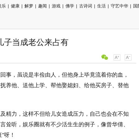
娱乐
|
健康
|
解梦
|
趣闻
|
游戏
|
佛学
|
古诗词
|
生活
|
守艺中华
|
国
儿子当成老公来占有
这回事，虽说是丰俭由人，但他身上毕竟流着你的血，
乖抚养他、送他上学、帮他娶媳妇、给他买房子、替他
间及精力，这样不但给儿女造成压力，自己也会在不知
危言耸听，娱乐圈就有不少活生生的例子，像曾华倩、
”呀！