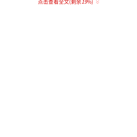
点击查看全文(剩余
19
%)
据悉，女星Angelababy产后暂时停工，专
心调养身体和照顾宝宝，复出后第一个工作确
定主演电视剧《创业时代》，搭档当红男演员
黄轩。