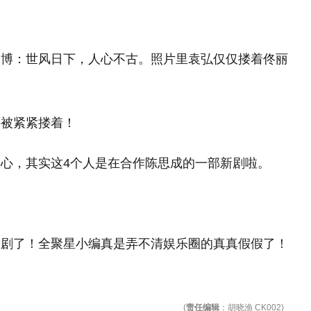
微博：世风日下，人心不古。照片里袁弘仅仅搂着佟丽
还被紧紧搂着！
心，其实这4个人是在合作陈思成的一部新剧啦。
新剧了！全聚星小编真是弄不清娱乐圈的真真假假了！
(
责任编辑
：胡晓渔 CK002)