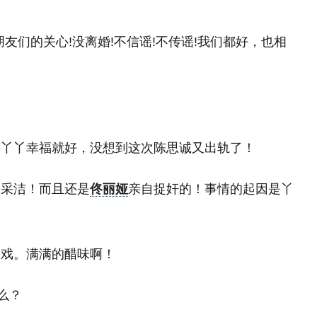
友们的关心!没离婚!不信谣!不传谣!我们都好，也相
要丫丫幸福就好，没想到这次陈思诚又出轨了！
郭采洁！而且还是
佟丽娅
亲自捉奸的！事情的起因是丫
的戏。满满的醋味啊！
么？