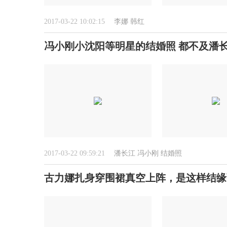
2017-03-22 10:02:15
李娜
韩红
冯小刚小沈阳等明星的结婚照 都不及潘
2017-03-22 09:59:21
潘长江
冯小刚
结婚照
古力娜扎身穿围裙真空上阵，是这样结缘