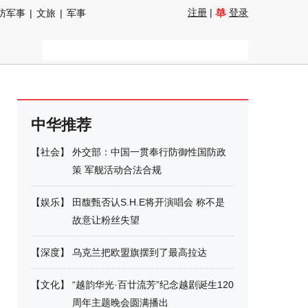
注册
|
登录
防军事
|
文旅
|
军事
中华推荐
【
社会
】
外交部：中国一贯奉行防御性国防政
策 军舰活动合法合规
【
娱乐
】
田馥甄否认S.H.E将开演唱会 称不是
故意让粉丝失望
【
深度
】
乌克兰把欧盟旗摆到了最高拉达
【
文化
】
“越韵华光·百廿流芳”纪念越剧诞生120
周年主题晚会圆满播出