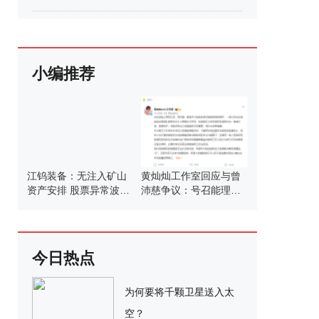
小编推荐
江钨装备：无注入矿山
黄灿灿工作室回应与曾
资产安排 股票异常波动
沛慈争议：号召能理智
请注意风险
发言
今日热点
为何要将千颗卫星送入太
空？