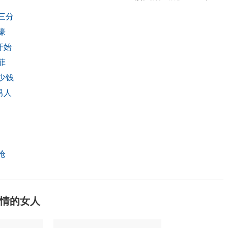
三分
壕
开始
菲
少钱
男人
枪
情的女人