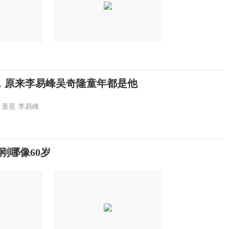
戏，原来李易峰吴奇隆童年都是他
童星
李易峰
刚哪像60岁