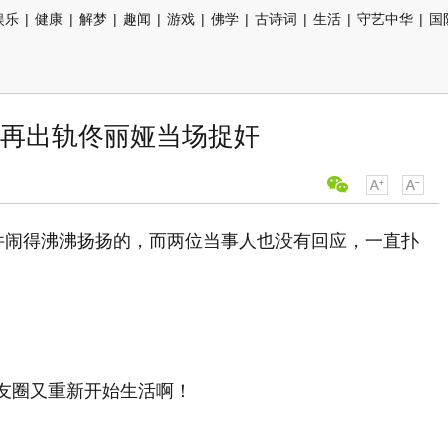
娱乐
|
健康
|
解梦
|
趣闻
|
游戏
|
佛学
|
古诗词
|
生活
|
守艺中华
|
国
再出轨佟丽娅当场捉奸
事件闹得沸沸扬扬的，而两位当事人也没有回应，一直扑
圈又重新开始生活啊！