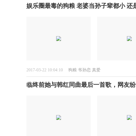
娱乐圈最毒的狗粮 老婆当孙子辈都小 还
2017-03-22 10:04:10
狗粮
爷孙恋
真爱
临终前她与韩红同曲最后一首歌，网友纷