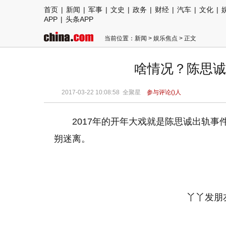
首页
|
新闻
|
军事
|
文史
|
政务
|
财经
|
汽车
|
文化
|
APP
|
头条APP
当前位置：
新闻
>
娱乐焦点
> 正文
啥情况？陈思诚
2017-03-22 10:08:58 全聚星
参与评论(
)人
2017年的开年大戏就是陈思诚出轨
朔迷离。
丫丫发朋友