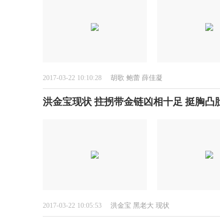
2017-03-22 10:10:28
胡歌
鲍蕾
薛佳凝
洪金宝现状 拄拐带金链凶相十足 挺胸凸
2017-03-22 10:05:53
洪金宝
黑老大
现状