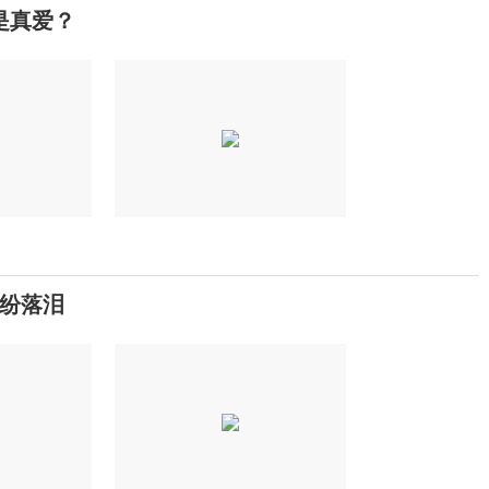
是真爱？
纷落泪