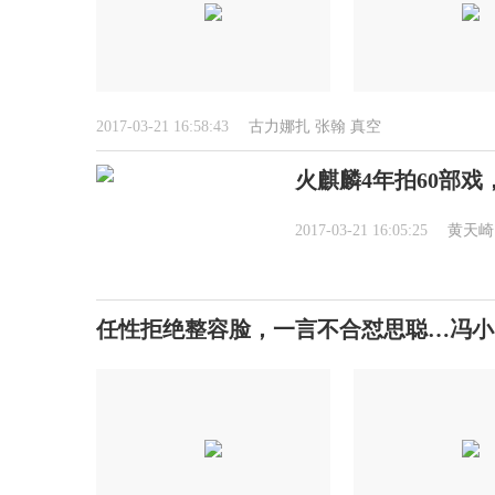
2017-03-21 16:58:43
古力娜扎
张翰
真空
火麒麟4年拍60部
2017-03-21 16:05:25
黄天崎
任性拒绝整容脸，一言不合怼思聪…冯小