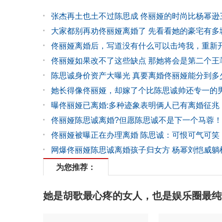
张杰再土也土不过陈思成 佟丽娅的时尚比杨幂逊
大家都别再劝佟丽娅离婚了 先看看她的豪宅有多
佟丽娅离婚后，写道没有什么可以击垮我，重新
佟丽娅如果改不了这些缺点 那她将会是第二个王
陈思诚身价资产大曝光 真要离婚佟丽娅能分到多
她长得像佟丽娅，却嫁了个比陈思诚帅还专一的
曝佟丽娅已离婚:多种迹象表明俩人已有离婚征兆
佟丽娅陈思诚离婚?但愿陈思诚不是下一个马蓉！
佟丽娅被曝正在办理离婚 陈思诚：可恨可气可笑
网爆佟丽娅陈思诚离婚孩子归女方 杨幂刘恺威躺
为您推荐：
她是胡歌最心疼的女人，也是娱乐圈最纯