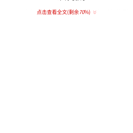
两人在一起曾引发皮特前妻安妮斯顿的影
点击查看全文(剩余
70
%)
迷炮轰，但安吉丽娜·朱莉强调自己从未想过
要破坏皮特和珍妮弗·安妮丝顿的婚姻。
布拉德·皮特与珍妮弗·安妮丝顿
不过朱莉与布拉德·皮特一直非常幸福，2
012年2月，德国柏林第62届柏林电影节，电影
《血与蜜之地》举行首映礼时，安吉丽娜·朱
莉以导演身份亮相，丈夫皮特也来到现场支
持。在奥斯卡等公开场合，两人都是十指紧扣
甜蜜亮相。