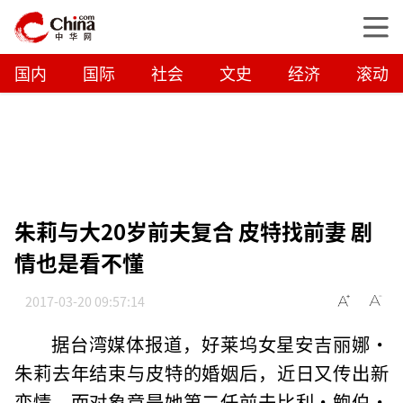
国内
国际
社会
文史
经济
滚动
朱莉与大20岁前夫复合 皮特找前妻 剧
情也是看不懂
2017-03-20 09:57:14
据台湾媒体报道，好莱坞女星安吉丽娜·
朱莉去年结束与皮特的婚姻后，近日又传出新
恋情，而对象竟是她第二任前夫比利·鲍伯·