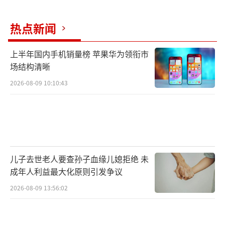
2013年6月，朱莉乳腺手术后首次亮相，还
热点新闻
助阵了皮特的新片《末日之战》首映礼。
上半年国内手机销量榜 苹果华为领衔市
场结构清晰
在2014年9月2日，朱莉与布拉德·皮特婚
2026-08-09 10:10:43
纱照首度曝光，两人完成爱情长跑，宣布结为
夫妻。画面中这对夫妇深情亲吻狂虐狗，孩子
们还在朱莉的婚纱上作画，十分独特。
2014年10月，朱莉与皮特还在马耳他海岛
儿子去世老人要查孙子血缘儿媳拒绝 未
上拍摄他们的新电影《海岸情深》，片场50岁
成年人利益最大化原则引发争议
的皮特被拍到温柔地将妻子朱莉搂入怀抱，大
2026-08-09 13:56:02
秀恩爱。