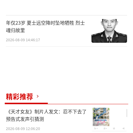
然而多年感情说变就变。去年9月两人婚姻
出现危机，朱莉向丈夫皮特提出离婚申请，并
年仅23岁 夏士远空降时坠地牺牲 烈士
要求对6位子女拥有抚养权。这对好莱坞最具吸
魂归故里
金力的夫妇却分道扬镳，让CP粉们颇为唏嘘。
2026-08-09 14:46:17
精彩推荐
《天才女友》制片人发文：忍不下去了
预告式发声引猜测
2026-08-09 12:06:20