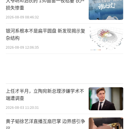
大爷听AI洒农药 150亩苗一夜枯萎 农户
损失惨重
2026-08-09 08:46:32
银河系根本不是扁平圆盘 新发现揭示复
杂结构
2026-08-09 12:06:35
上任才半月，立陶宛新总理涉嫌学术不
端遭调查
2026-08-03 11:20:31
黄子韬徐艺洋直播互扇巴掌 边界感引争
议