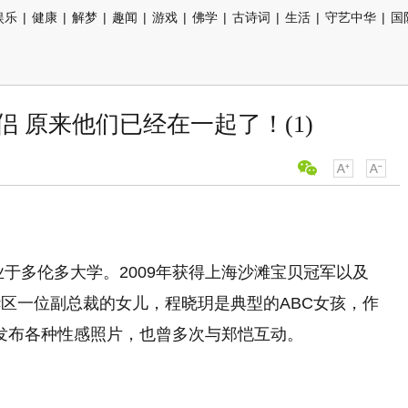
娱乐
|
健康
|
解梦
|
趣闻
|
游戏
|
佛学
|
古诗词
|
生活
|
守艺中华
|
国
 原来他们已经在一起了！(1)
业于多伦多大学。2009年获得上海沙滩宝贝冠军以及
区一位副总裁的女儿，程晓玥是典型的ABC女孩，作
m上发布各种性感照片，也曾多次与郑恺互动。