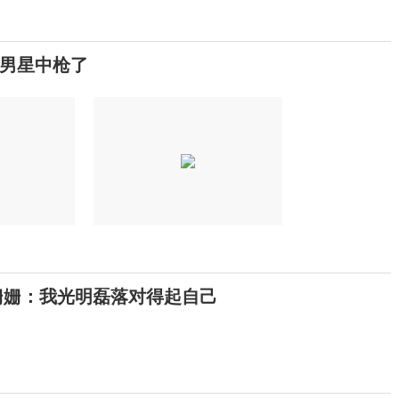
男星中枪了
姗姗：我光明磊落对得起自己