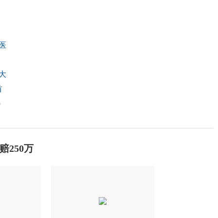
医
大
首
)
250万