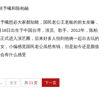
予曦和陈柏融
张予曦想必大家都知晓，国民老公王老板的前女友嘛，
月18日出生于中国台湾，演员、歌手。2012年，陈柏
而正式进入演艺圈，后来好多人拍到他俩一起出去玩的
美女，小编感觉国民老公虽然有钱，但是如今还是颜值
光会有什么感受
...
全文
共
11
页
下一页