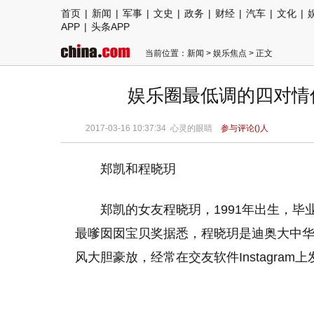
首页
|
新闻
|
军事
|
文史
|
政务
|
财经
|
汽车
|
文化
|
APP
|
头条APP
当前位置：
新闻
>
娱乐焦点
> 正文
娱乐圈最低调的四对情侣
2017-03-16 10:37:34 心灵的眼睛
参与评论(
)人
郑凯和程晓玥
郑凯的女友程晓玥，1991年出生，毕
最嗲囡囡宝贝奖据悉，程晓玥是迪奥大中华
风大胆豪放，经常在交友软件Instagra