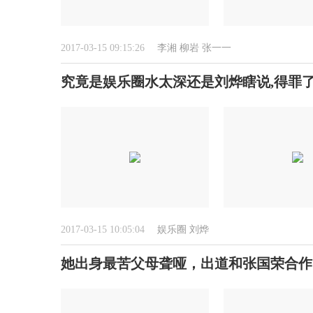
2017-03-15 09:15:26
李湘
柳岩
张一一
究竟是娱乐圈水太深还是刘烨瞎说,得罪了
2017-03-15 10:05:04
娱乐圈
刘烨
她出身最苦父母聋哑，出道和张国荣合作