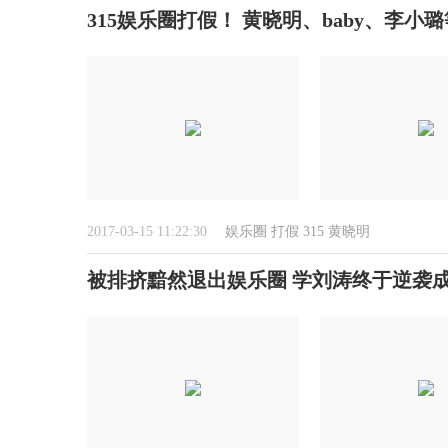
315娱乐圈打假！ 黄晓明、baby、李小璐
2017-03-15 11:22:30
娱乐圈
打假
315
黄晓明
被排挤黯然退出娱乐圈 学刘涛终于逆袭成