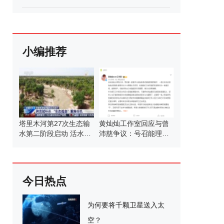
小编推荐
塔里木河第27次生态输
黄灿灿工作室回应与曾
水第二阶段启动 活水滋
沛慈争议：号召能理智
养绿洲
发言
今日热点
为何要将千颗卫星送入太
空？