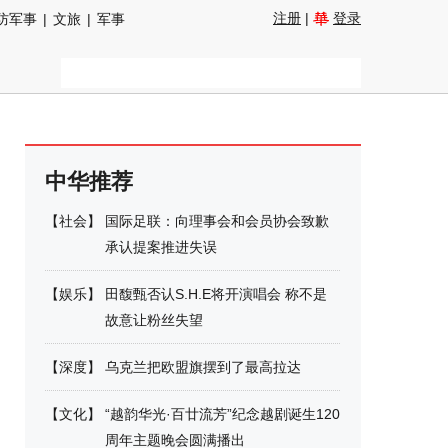
注册
|
登录
防军事
|
文旅
|
军事
中华推荐
【
社会
】
国际足联：向理事会和会员协会致歉
承认提案推进失误
【
娱乐
】
田馥甄否认S.H.E将开演唱会 称不是
故意让粉丝失望
【
深度
】
乌克兰把欧盟旗摆到了最高拉达
【
文化
】
“越韵华光·百廿流芳”纪念越剧诞生120
周年主题晚会圆满播出