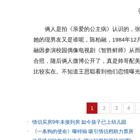
张
俩人是拍《亲爱的公主病》认识的，
她的现男友又是谁呢，陈柏融，1984年12
融因参演校园偶像电视剧《智胜鲜师》从
合照，随后俩人微博公开了，真是帅哥配
比较实在。不知道王思聪看到他们恋情曝
1
2
3
4
情侣买房9年未接到房 如今孩子已上幼儿园
《一条狗的使命》曝特辑 吸引情侣档助力票房