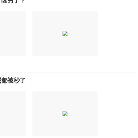
奇隆穷了？
照都被秒了