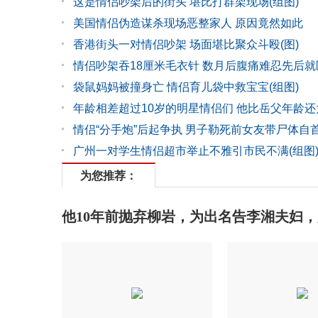
这是情侣吵架后的街头 堪比打群架现场(组图)
美国情侣伪造谋杀现场恶整家人 原因竟然如此
香港街头一对情侣吵架 场面堪比聚众斗殴(图)
情侣吵架吞18厘米毛衣针 数月后腹痛难忍先后就
袋鼠妈妈被撞身亡 情侣育儿袋中救宝宝(组图)
年龄相差超过10岁的明星情侣们 他比岳父年龄还
情侣“分手炮”后起争执 男子勒死前女友带尸体自
广州一对学生情侣超市举止不雅引市民不满(组图
为您推荐：
他10年前抛弃柳岩，为出名告李湘夫妇，赔