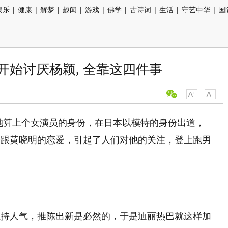
娱乐
|
健康
|
解梦
|
趣闻
|
游戏
|
佛学
|
古诗词
|
生活
|
守艺中华
|
国
开始讨厌杨颖, 全靠这四件事
姑且给她算上个女演员的身份，在日本以模特的身份出道，
借跟黄晓明的恋爱，引起了人们对他的关注，登上跑男
维持人气，推陈出新是必然的，于是迪丽热巴就这样加