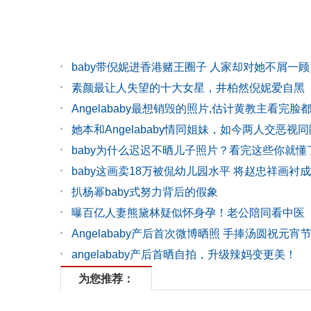
baby带倪妮进香港赌王圈子 人家却对她不屑一顾
素颜最让人失望的十大女星，井柏然倪妮爱自黑
Angelababy最想销毁的照片,估计黄教主看完脸
她本和Angelababy情同姐妹，如今两人交恶视
baby为什么迟迟不晒儿子照片？看完这些你就懂
baby这画卖18万被侃幼儿园水平 将赵忠祥画衬
扒杨幂baby式努力背后的假象
曝百亿人妻熊黛林疑似怀身孕！老公陪同看中医
Angelababy产后首次微博晒照 手捧汤圆祝元宵
angelababy产后首晒自拍，升级辣妈变更美！
为您推荐：