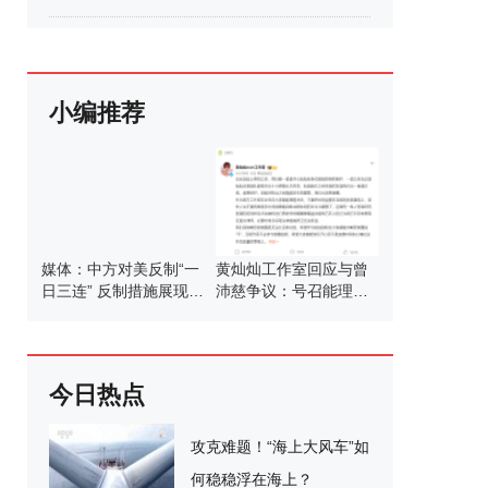
小编推荐
媒体：中方对美反制“一
黄灿灿工作室回应与曾
日三连” 反制措施展现决
沛慈争议：号召能理智
心
发言
今日热点
攻克难题！“海上大风车”如
何稳稳浮在海上？