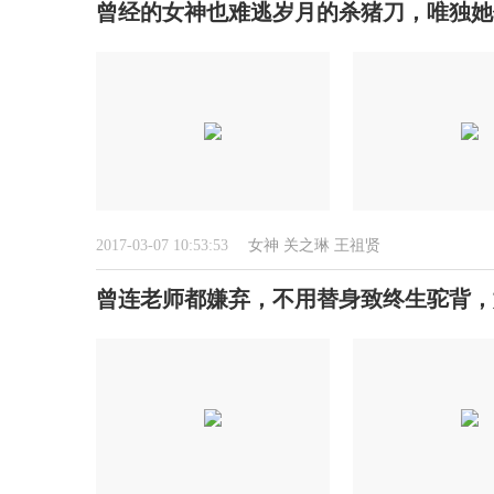
曾经的女神也难逃岁月的杀猪刀，唯独她
2017-03-07 10:53:53
女神
关之琳
王祖贤
曾连老师都嫌弃，不用替身致终生驼背，