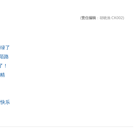
(
责任编辑
：胡晓渔 CK002)
都绿了
同陌路
了！
成精
节快乐