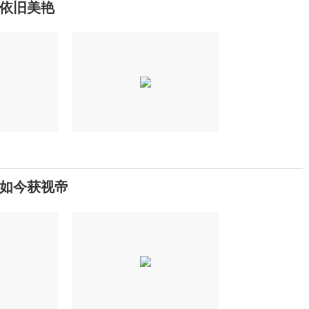
依旧美艳
如今获视帝