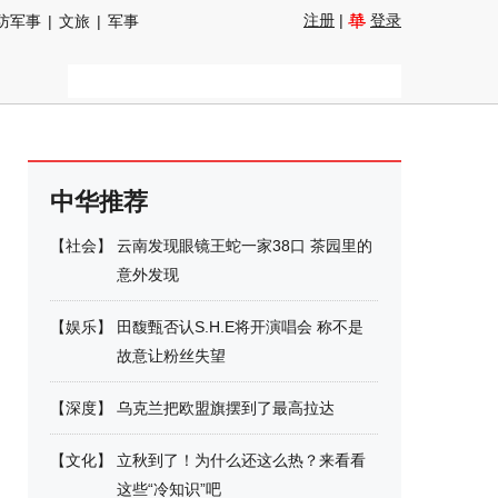
注册
|
登录
防军事
|
文旅
|
军事
中华推荐
【
社会
】
云南发现眼镜王蛇一家38口 茶园里的
意外发现
【
娱乐
】
田馥甄否认S.H.E将开演唱会 称不是
故意让粉丝失望
【
深度
】
乌克兰把欧盟旗摆到了最高拉达
【
文化
】
立秋到了！为什么还这么热？来看看
这些“冷知识”吧