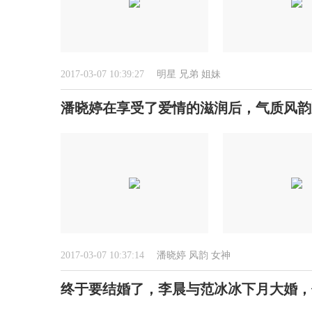
2017-03-07 10:39:27
明星
兄弟
姐妹
潘晓婷在享受了爱情的滋润后，气质风韵
2017-03-07 10:37:14
潘晓婷
风韵
女神
终于要结婚了，李晨与范冰冰下月大婚，