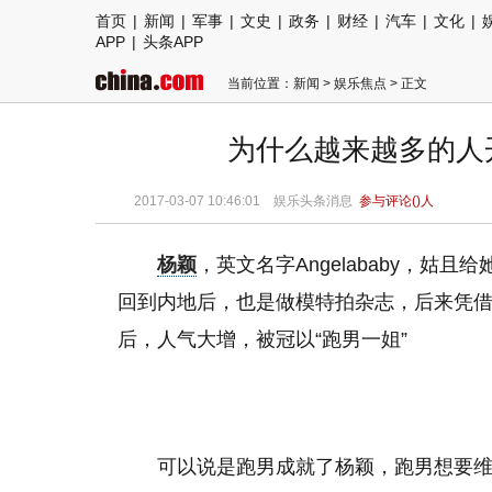
首页
|
新闻
|
军事
|
文史
|
政务
|
财经
|
汽车
|
文化
|
APP
|
头条APP
当前位置：
新闻
>
娱乐焦点
> 正文
为什么越来越多的人
2017-03-07 10:46:01 娱乐头条消息
参与评论(
)人
杨颖
，英文名字Angelababy，
回到内地后，也是做模特拍杂志，后来凭
后，人气大增，被冠以“跑男一姐”
可以说是跑男成就了杨颖，跑男想要