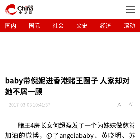
国内
国际
社会
文史
经济
滚动
baby带倪妮进香港赌王圈子 人家却对
她不屑一顾
2017-03-03 10:41:37
赌王4房长女何超盈发了一个为妹妹做慈善
加油的微博，@了angelababy、黄晓明、苏