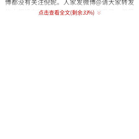
博都没有关注倪妮。人家发微博@请大家转发
的人都没有转发，没有@的倪妮转发了，但是
点击查看全文(剩余
33
%)
何超盈有感谢或者回复下吗？并没有。
除了赌王圈子以外呢，倪妮跟angelababy
虽然声称是最好的闺蜜，但是两人的闺蜜情看
着实在是不太深。两人虽然一直互动一直互相
宣传作品，但是看着特别假。甚至搜两人的新
闻，都是好闺蜜谁比谁好看，谁的包比谁好，
谁是谁的绿叶这类的新闻，哪个好姐妹会永远
这样对比？