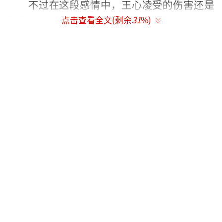
不过在这段感情中，王心凌受的伤害还是
挺多的，曾经在小巨蛋演唱会上，王心凌就说
点击查看全文(剩余
31
%)
过，“3年前我因为一场恋爱几乎失去了所
有！”这段恋爱伊始，王心凌就一直背负小三
的骂名！
会被人骂是小三，主要还是因为当时姚元
浩和隋棠的感情要断不断的，说隋棠很多人肯
定不知道，她就是“兔兔那么可爱，为什么要
吃兔兔”的那个女主！