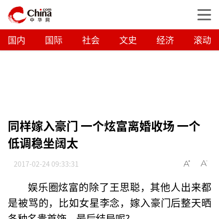
国内
国际
社会
文史
经济
滚动
同样嫁入豪门 一个炫富离婚收场 一个
低调稳坐阔太
2017-02-24 09:33:31
娱乐圈炫富的除了王思聪，其他人出来都
是被骂的，比如女星李念，嫁入豪门后整天晒
各种名贵首饰，最后结局呢?