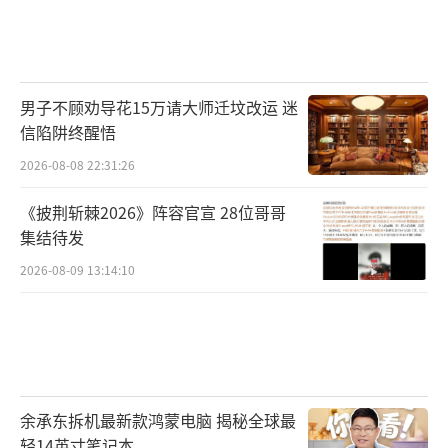
男子不顾劝导花15万请大师迁坟改运 迷
信陷阱终醒悟
2026-08-08 22:31:26
《披荆斩棘2026》阵容官宣 28位哥哥
集结待发
2026-08-09 13:14:10
余承东拆机最新款鸿蒙电脑 揭秘全球最
轻14英寸笔记本