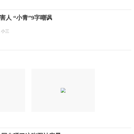
人 “小青”9字嘲讽
小三