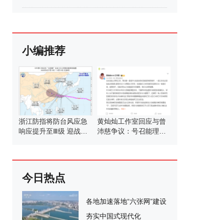
小编推荐
浙江防指将防台风应急
黄灿灿工作室回应与曾
响应提升至Ⅲ级 迎战强
沛慈争议：号召能理智
台风“白海豚”
发言
今日热点
各地加速落地“六张网”建设
夯实中国式现代化