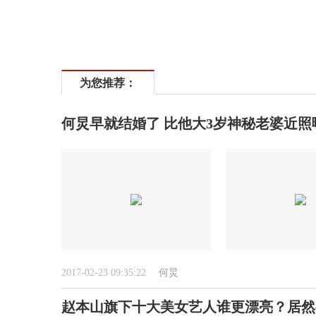
为您推荐：
何炅早就结婚了 比他大3岁神秘老婆近照
2017-02-23 09:35:22
何炅
赵本山旗下十大美女艺人谁更漂亮？居然