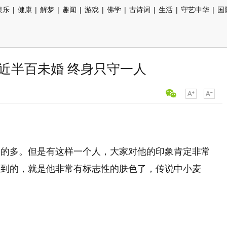
娱乐
|
健康
|
解梦
|
趣闻
|
游戏
|
佛学
|
古诗词
|
生活
|
守艺中华
|
国
年近半百未婚 终身只守一人
常的多。但是有这样一个人，大家对他的印象肯定非常
想到的，就是他非常有标志性的肤色了，传说中小麦