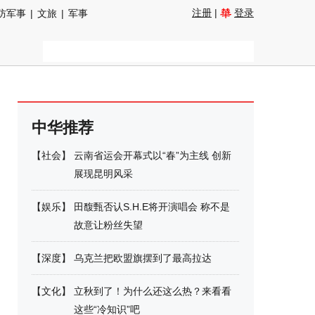
注册
|
登录
防军事
|
文旅
|
军事
中华推荐
【
社会
】
云南省运会开幕式以“春”为主线 创新
展现昆明风采
【
娱乐
】
田馥甄否认S.H.E将开演唱会 称不是
故意让粉丝失望
【
深度
】
乌克兰把欧盟旗摆到了最高拉达
【
文化
】
立秋到了！为什么还这么热？来看看
这些“冷知识”吧