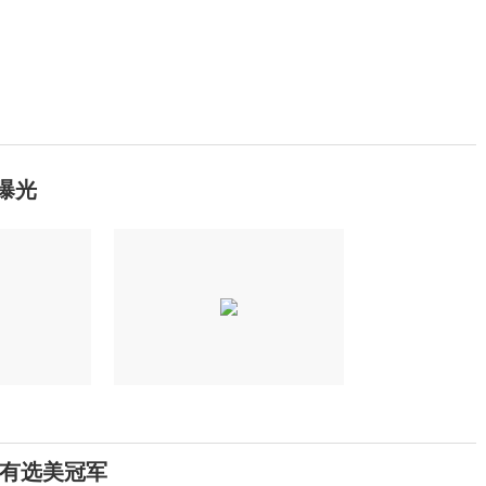
曝光
有选美冠军