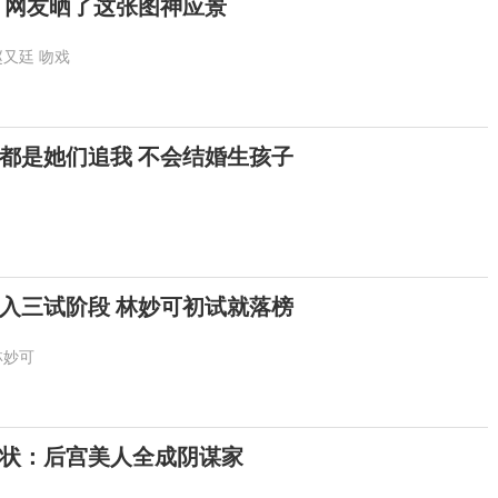
 网友晒了这张图神应景
赵又廷
吻戏
：都是她们追我 不会结婚生孩子
入三试阶段 林妙可初试就落榜
林妙可
状：后宫美人全成阴谋家