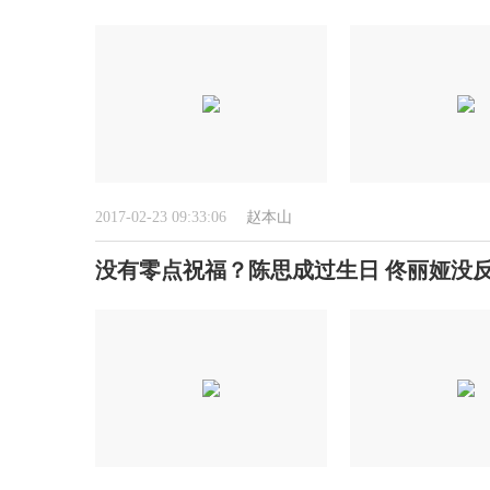
2017-02-23 09:33:06
赵本山
没有零点祝福？陈思成过生日 佟丽娅没