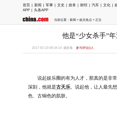
首页
|
新闻
|
军事
|
文史
|
政务
|
财经
|
汽车
|
文化
|
APP
|
头条APP
当前位置：
新闻
>
娱乐焦点
> 正文
他是“少女杀手”
2017-02-23 09:34:14 摄影集
参与评论(
)人
说起娱乐圈的有为人才，那真的是非
深刻，他就是
古天乐
。说起他，让人最先
色、古铜色的肌肤。