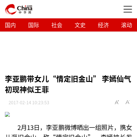
国内
国际
社会
文史
经济
滚动
李亚鹏带女儿“情定旧金山” 李嫣仙气
初现神似王菲
2017-02-14 10:23:53
2月13日，李亚鹏微博晒出一组照片，携女
儿逛旧金山，称“情定旧金山”，李嫣披长发