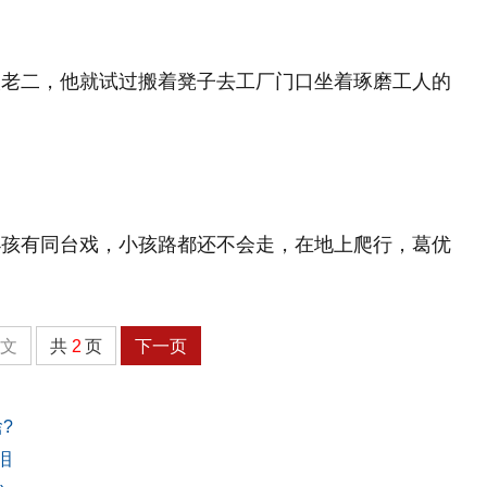
人老二，他就试过搬着凳子去工厂门口坐着琢磨工人的
小孩有同台戏，小孩路都还不会走，在地上爬行，葛优
全文
共
2
页
下一页
?
泪