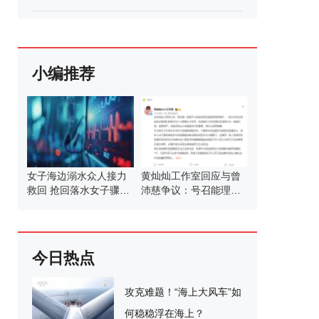
小编推荐
女子海边溺水众人接力
黄灿灿工作室回应与曾
救回 抢回落水女子骤停
沛慈争议：号召能理智
生命
发言
今日热点
攻克难题！“海上大风车”如
何稳稳浮在海上？