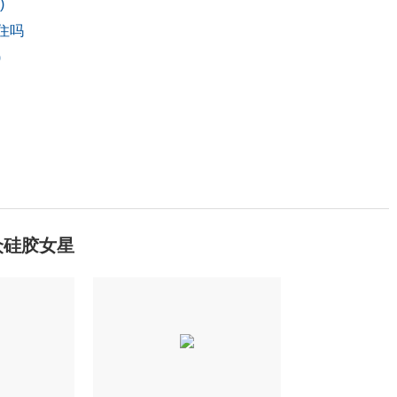
)
住吗
)
众硅胶女星