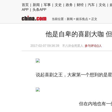
首页
|
新闻
|
军事
|
文史
|
政务
|
财经
|
汽车
|
文化
|
APP
|
头条APP
当前位置：
新闻
>
娱乐焦点
> 正文
他是自卑的喜剧大咖 但
2017-02-07 09:36:39 不八卦会死星人
参与评论(
)人
说起喜剧之王，大家第一个想到的是
但在内地也有一位