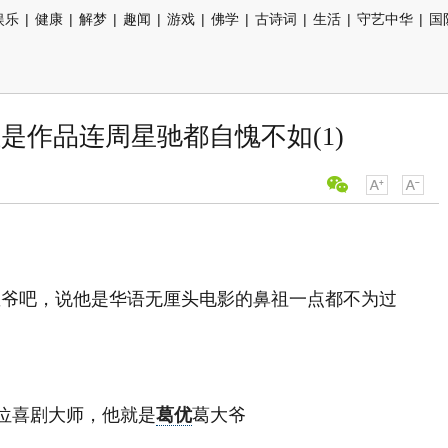
娱乐
|
健康
|
解梦
|
趣闻
|
游戏
|
佛学
|
古诗词
|
生活
|
守艺中华
|
国
是作品连周星驰都自愧不如(1)
星爷吧，说他是华语无厘头电影的鼻祖一点都不为过
喜剧大师，他就是
葛优
葛大爷