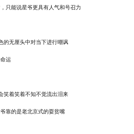
劣，只能说星爷更具有人气和号召力
的无厘头中对当下进行嘲讽
剧命运
笑着笑着不知不觉流出泪来
大爷靠的是老北京式的耍贫嘴