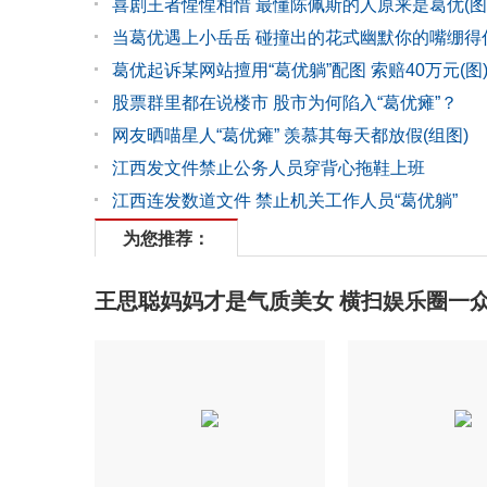
喜剧王者惺惺相惜 最懂陈佩斯的人原来是葛优(图
当葛优遇上小岳岳 碰撞出的花式幽默你的嘴绷得
葛优起诉某网站擅用“葛优躺”配图 索赔40万元(图
股票群里都在说楼市 股市为何陷入“葛优瘫”？
网友晒喵星人“葛优瘫” 羡慕其每天都放假(组图)
江西发文件禁止公务人员穿背心拖鞋上班
江西连发数道文件 禁止机关工作人员“葛优躺”
为您推荐：
王思聪妈妈才是气质美女 横扫娱乐圈一