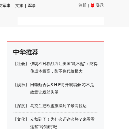
注册
|
登录
防军事
|
文旅
|
军事
中华推荐
【
社会
】
伊朗不对称战力让美国“耗不起”：防得
住成本极高，防不住代价极大
【
娱乐
】
田馥甄否认S.H.E将开演唱会 称不是
故意让粉丝失望
【
深度
】
乌克兰把欧盟旗摆到了最高拉达
【
文化
】
立秋到了！为什么还这么热？来看看
这些“冷知识”吧