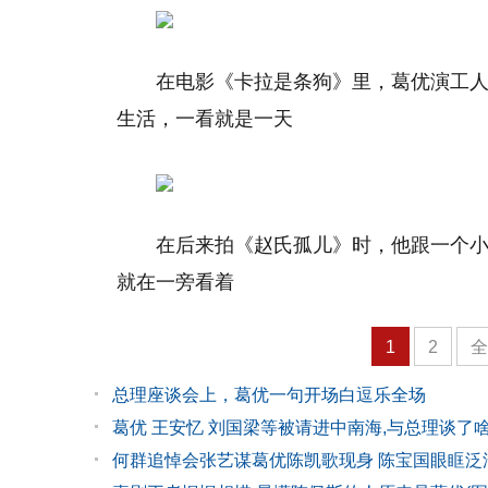
在电影《卡拉是条狗》里，葛优演工
生活，一看就是一天
在后来拍《赵氏孤儿》时，他跟一个
就在一旁看着
1
2
总理座谈会上，葛优一句开场白逗乐全场
葛优 王安忆 刘国梁等被请进中南海,与总理谈了啥
何群追悼会张艺谋葛优陈凯歌现身 陈宝国眼眶泛