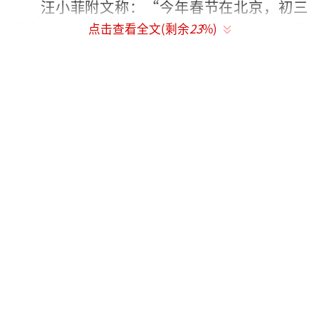
汪小菲附文称：“今年春节在北京，初三
带家人去天坛，感受真正的中华文化。这才是
点击查看全文(剩余
23
%)
我们该过的年。玥儿居然不让我抱。”
对此，网友纷纷留言：“想抱女儿，女儿
不让，想抱儿子，奶奶不让，你还是抱抱大S
吧！”“儿子：我可能是假的！”“大S在拍照
吗？”