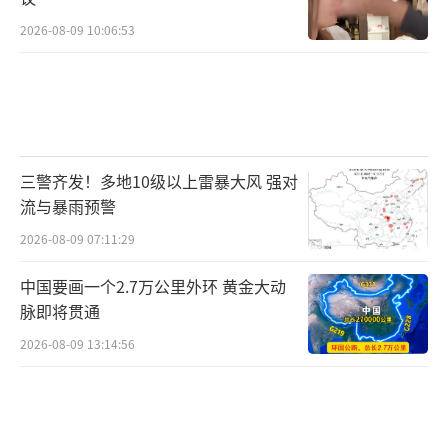
2026-08-09 10:06:53
三警齐发！多地10级以上雷暴大风 强对
流与暴雨预警
2026-08-09 07:11:29
中国要画一个2.7万公里外环 黄金大动
脉即将贯通
2026-08-09 13:14:56