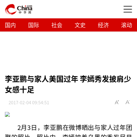
国内
国际
社会
文史
经济
滚动
李亚鹏与家人美国过年 李嫣秀发披肩少
女感十足
2017-02-04 09:54:51
2月3日，李亚鹏在微博晒出与家人过年团
聚的照片。照片中，李嫣披着乌黑的秀发尽显