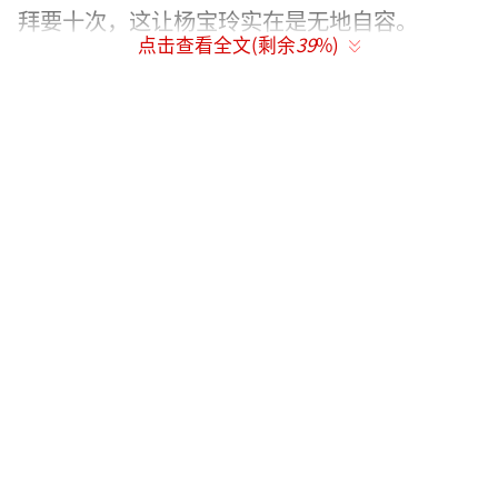
拜要十次，这让杨宝玲实在是无地自容。
点击查看全文(剩余
39
%)
2002年杨宝玲再嫁，和美国凯撒皇宫赌场
市场部亚洲区副总裁黄延年结婚，更以40岁高
龄为夫诞下儿子Nathan，前年离异。有传两人
离婚时，男方更分了一半身家给她。可惜最后
也离婚收场。
兜兜转转大半辈子，当不少外界人士认为
她决定孤独到老时。近日，却被曝出已与前年
三婚嫁给初恋情人Gav。据知情人爆料，Gav主
动出击，在fb寻到对方，还飞去美国力追，终
于感动到杨宝玲!真爱无惧年龄、时间和距离，