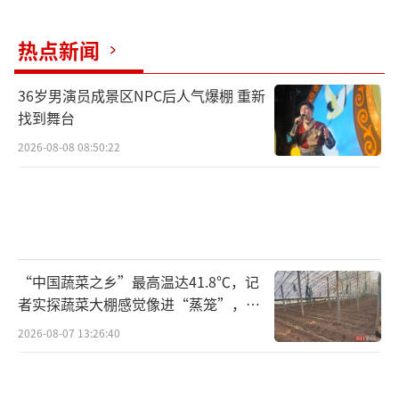
渤接棒而来，作为电影的《西游伏妖篇》的前
作，黄渤在《西游降魔篇》中饰演史上最丑孙
热点新闻
悟空。
36岁男演员成景区NPC后人气爆棚 重新
找到舞台
与以往不同，2013年上映的《西游降魔
2026-08-08 08:50:22
篇》中，造型丑陋的黄渤饰演了不信天不信佛
不信命的齐天大圣。他只是一个渴望自由的没
有被人世道德所束缚的野兽，弱肉强食本来就
是大自然的法则，但却不是人类道德社会的。
“中国蔬菜之乡”最高温达41.8℃，记
者实探蔬菜大棚感觉像进“蒸笼”，有
村民称只能凌晨两点起来干活
2026-08-07 13:26:40