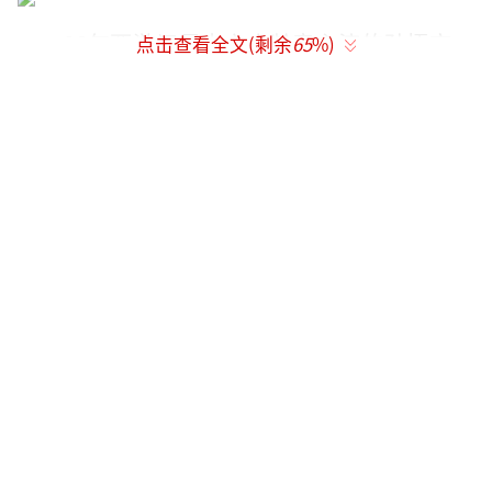
86年西游记是由六小龄童主演的孙悟空，
点击查看全文(剩余
65
%)
受到了亿万观众的欢迎。六小龄童是猴王世
家，祖上四代演猴，他的父亲六龄童章宗义，
表演中融合了绍剧以及京剧南派猴戏的精华。
除了神话般的七十二变之外，六小龄童自成体
系的肢体语言和猴戏功底的招牌动作，一上电
视就深受观众的喜爱。
孙悟空还遵循着中国传统的道德标准——孝
敬师长，讲义气，隐忍、艰苦奋斗，嫉恶如
仇、不近女色，不贪财富，最大的理想就是向
往自由，就是图个自在。成为广大观众心目中
无法超越的经典形象。