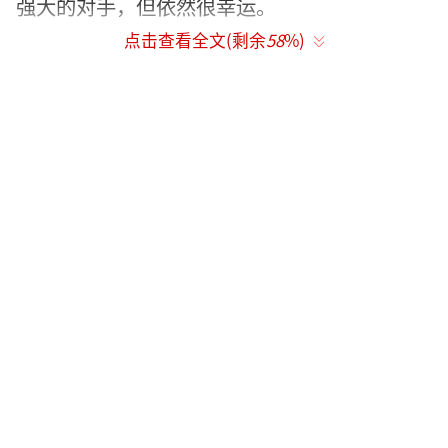
强大的对手，但依然很幸运。
点击查看全文(剩余
58
%)
微博截图
baby全文：
这段时间，比以前空很多。空得有点不太
习惯，吃饱睡，睡饱吃，感觉，已经好多年没
有过这样的日子了，所以可以有时间和你说说
话。
我比一般的女孩子要能睡，就是能在床上
躺一天的那种。我也比一般女孩子要能吃，就
是那种吃火锅的时候可以一直吃，一直吃，桌
子上所有的人筷子都停下来了还在吃的那种，
你知道的哦，你肯定碰到过这样的吃货，或者