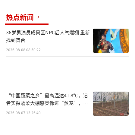
热点新闻
36岁男演员成景区NPC后人气爆棚 重新
找到舞台
2026-08-08 08:50:22
“中国蔬菜之乡”最高温达41.8℃，记
者实探蔬菜大棚感觉像进“蒸笼”，有
村民称只能凌晨两点起来干活
2026-08-07 13:26:40