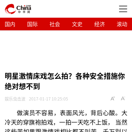
国内
国际
社会
文史
经济
滚动
明星激情床戏怎么拍？各种安全措施你
绝对想不到
娱乐虫击波
2017-01-17 10:25:05
做演员不容易，表面风光，背后心酸。大
冷天的穿旗袍拍戏，一拍一天吃不上饭， 当然
这些苦如果跟激情戏相比都不叫苦，千万别以