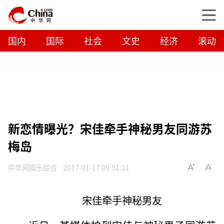
国内
国际
社会
文史
经济
滚动
新恋情曝光？宋佳牵手神秘男友同游苏
梅岛
中华网娱乐综合
2017-01-17 09:51:11
宋佳牵手神秘男友