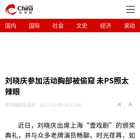
国内
国际
社会
文史
经济
滚动
刘晓庆参加活动胸部被偷窥 未PS照太
辣眼
中华网娱乐综合
2017-01-09 09:22:08
近日，刘晓庆出席上海“壹戏剧”的颁奖
典礼，并与众多老牌演员畅聊。时光荏苒，如