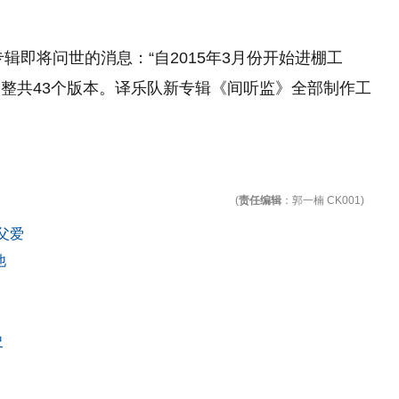
辑即将问世的消息：“自2015年3月份开始进棚工
整共43个版本。译乐队新专辑《间听监》全部制作工
(
责任编辑
：郭一楠 CK001)
父爱
他
史