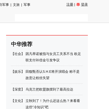
注册
|
登录
防军事
|
文旅
|
军事
中华推荐
【
社会
】
因凡蒂诺被指与女员工关系不当 欧足
联支付补偿金引发争议
【
娱乐
】
田馥甄否认S.H.E将开演唱会 称不是
故意让粉丝失望
【
深度
】
乌克兰把欧盟旗摆到了最高拉达
【
文化
】
立秋到了！为什么还这么热？来看看
这些“冷知识”吧