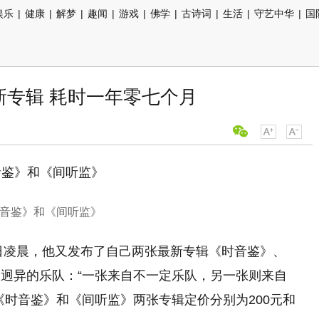
娱乐
|
健康
|
解梦
|
趣闻
|
游戏
|
佛学
|
古诗词
|
生活
|
守艺中华
|
国
新专辑 耗时一年零七个月
音鉴》和《间听监》
9日凌晨，他又发布了自己两张最新专辑《时音鉴》、
迥异的乐队：“一张来自不一定乐队，另一张则来自
《时音鉴》和《间听监》两张专辑定价分别为200元和