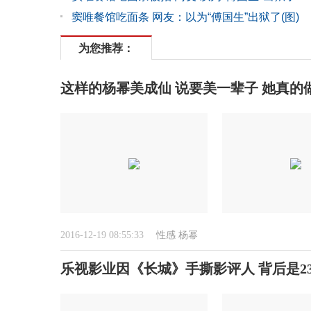
窦唯餐馆吃面条 网友：以为“傅国生”出狱了(图)
为您推荐：
这样的杨幂美成仙 说要美一辈子 她真的
2016-12-19 08:55:33
性感
杨幂
乐视影业因《长城》手撕影评人 背后是2