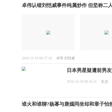
卓伟认错刘恺威事件纯属炒作 但坚称二
2016-12-18 00:37:20
卓伟
刘恺威
日本男星疑遭前男友
2016-12-18 00:34:41
乱交
谁火和谁聊?杨幂与唐嫣同坐却和章子怡