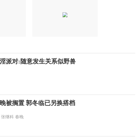
淫派对:随意发生关系似野兽
晚被搁置 郭冬临已另换搭档
张继科
春晚