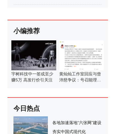
小编推荐
宇树科技中一签或至少
黄灿灿工作室回应与曾
赚5万 高发行价引关注
沛慈争议：号召能理智
发言
今日热点
各地加速落地“六张网”建设
夯实中国式现代化