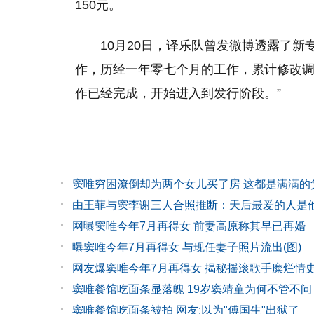
150元。
10月20日，译乐队曾发微博透露了新专
作，历经一年零七个月的工作，累计修改调
作已经完成，开始进入到发行阶段。”
窦唯穷困潦倒却为两个女儿买了房 这都是满满的
由王菲与窦李谢三人合照推断：天后最爱的人是
网曝窦唯今年7月再得女 前妻高原称其早已再婚
曝窦唯今年7月再得女 与现任妻子照片流出(图)
网友爆窦唯今年7月再得女 揭秘摇滚歌手糜烂情
窦唯餐馆吃面条显落魄 19岁窦靖童为何不管不问
窦唯餐馆吃面条被拍 网友:以为"傅国生"出狱了