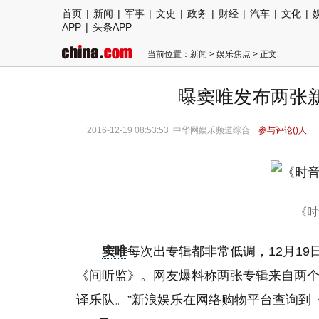
首页
|
新闻
|
军事
|
文史
|
政务
|
财经
|
汽车
|
文化
|
APP
|
头条APP
当前位置：
新闻
>
娱乐焦点
> 正文
曝窦唯发布两张
2016-12-19 08:53:53 中华网娱乐频道综合
参与评论(
)人
《时
窦唯
每次出专辑都非常低调，12月1
《间听监》。网友爆料称两张专辑来自两个
译乐队。”新浪娱乐在网络购物平台查询到