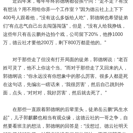
近四年来，每年年终郭德纲都会挨个问：“走不走？有没
有想法？用不用给你弄一个工作室？”因为德云社上上下下
400号人跟着他，“没有这么多饭给人吃”，郭德纲也希望徒弟
们“有点志气自己出去闯荡闯荡”，但是，“没有人给我挣钱，
这些年只有岳云鹏外边拍个戏，公司留下20%，他挣1000
万，德云社才要他200万，剩下800万都是他的。”
对于那些走了但没有打开局面的徒弟，郭德纲说：“老百
姓可灵了，他不上你这个当。”而对于那些走了又回来的人，
郭德纲说：“你永远没有你想象中的那么厉害。很多人都是死
在这句话，先编出一瞎话来，‘我很厉害’，然后自己跳到外
面，点头，‘对对对，我好厉害’，然后就去死了。”
在那些一直跟着郭德纲的后辈里头，徒弟岳云鹏“风生水
起”，儿子郭麒麟也相当有观众缘，这德云社的一哥之争，自
然要看班主的想法，郭德纲的回答是：“没想过。德云社明天