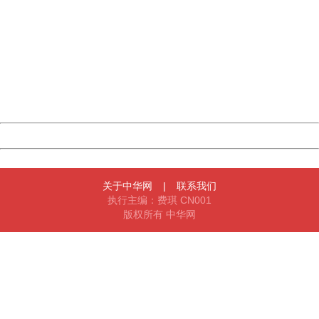
China
404 Not Found
Sorry for the inconvenience.
Please report this message and include the following
information to us.
Thank you very much!
URL:
http://3g.china.com:8080/act/news/11184455/20161212
Server:
cms-9-158
Date:
2026/08/08 11:27:27
Powered by China
China
关于中华网
|
联系我们
执行主编：费琪 CN001
版权所有 中华网
404 Not Found
Sorry for the inconvenience.
Please report this message and include the following
information to us.
Thank you very much!
URL:
http://3g.china.com:8080/act/news/11184455/20161212
Server:
cms-9-158