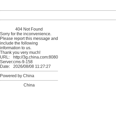
Server:
cms-9-158
Date:
2026/08/08 11:27:27
Powered by China
China
404 Not Found
Sorry for the inconvenience.
Please report this message and
include the following
information to us.
Thank you very much!
URL:
http://3g.china.com:8080/act/news/11184455/20161212
Server:
cms-9-158
Date:
2026/08/08 11:27:27
Powered by China
China
404 Not Found
Sorry for the inconvenience.
Please report this message and include the following
information to us.
Thank you very much!
URL:
http://3g.china.com:8080/act/news/11184455/20161212