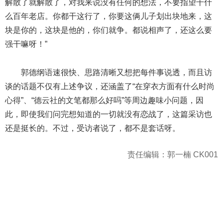
解散了就解散了，对我来说没有任何的想法，不要指望干什
么百年老店。你都干这行了，你要这俩儿子划出块地来，这
块是你的，这块是他的，你们就争。都说相声了，还这么要
强干嘛呀！”
郭德纲语速很快、思路清晰又想把每件事说透，而且访
谈的话题不仅有上述争议，还涵盖了“在穿衣方面有什么时尚
心得”、“德云社的文笔都那么好吗”等周边趣味小问题，因
此，即使我们问完想知道的一切就没有恋战了，这篇采访也
还是挺长的。不过，受访者说了，都不是套话呀。
责任编辑：郭一楠 CK001
404 Not Found
Sorry for the inconvenience.
Please report this message and include the following
information to us.
Thank you very much!
URL:
http://3g.china.com:8080/act/news/11184455/20161212