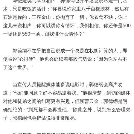
即使是说到本业相声，郭德纲也并不愿意说它是一门艺
术，只是吃饭的活计：“你要说你家里八千亩橡胶林，然后有
石油是你的，三座金山，你抛弃了一切，你衣食不缺，你上
这儿来说相声，你可以讲你有情怀，我倒相信。你还争是500
一场还是550一场，跟我讲什么情怀？”
郭德纲不在乎把自己说成一个总是在权衡计算的人，即
使被说“心很硬”，他也会延续着那股气势说：“因为你左右不
了这个世界。”
当宣传人员提醒媒体能多说电影时，郭德纲会高声劝
道：“他们能同意？好不容易逮着我。”他很清楚，到访的媒体
对他和徒弟之间的纠葛更有兴趣，但聊曹云金，郭德纲是明
确拒绝的：“到死都不会再提他。”除此之外，说到怎么管理弟
子，郭德纲也会把话说得非常敞亮。