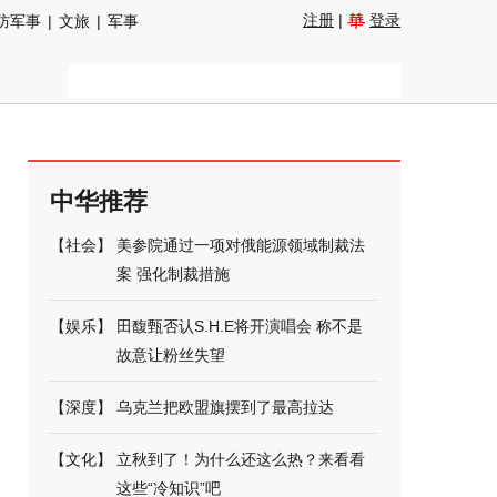
注册
|
登录
防军事
|
文旅
|
军事
中华推荐
【
社会
】
美参院通过一项对俄能源领域制裁法
案 强化制裁措施
【
娱乐
】
田馥甄否认S.H.E将开演唱会 称不是
故意让粉丝失望
【
深度
】
乌克兰把欧盟旗摆到了最高拉达
【
文化
】
立秋到了！为什么还这么热？来看看
这些“冷知识”吧