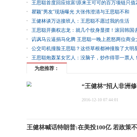
王思聪首度回应炫富!原来王可可的百万项链只值2
瞿颖"男友"现场曝光 大张伟澄清与王思聪不和
王健林谈万达接班人：王思聪不愿过我的生活
王思聪开撕权志龙：就几个纹身显摆！滚回韩国
讥讽马云逼捐马化腾 王思聪一晚上惹怒两位商业
公交司机撞脸王思聪？这些草根都神撞脸了大明
王思聪炮轰某女艺人：没脑子，炒作得罪一票人
为您推荐：
“王健林”招人非洲修
2016-12-10 07:44:01
王健林喊话特朗普:在美投100亿 若政策