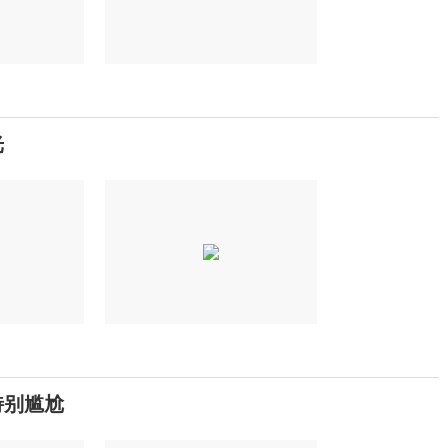
光
特别尴尬