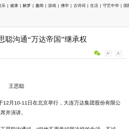
娱乐
|
健康
|
解梦
|
趣闻
|
游戏
|
佛学
|
古诗词
|
生活
|
守艺中华
|
国
思聪沟通“万达帝国”继承权
王思聪
于12月10-11日在北京举行，大连万达集团股份有限公
出席并演讲。