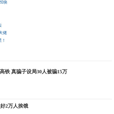
0块
去
大佬
星！
！
高铁 真骗子设局30人被骗15万
不好2万人挨饿