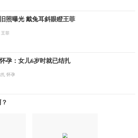
旧照曝光 戴兔耳斜眼瞪王菲
王菲
友怀孕：女儿6岁时就已结扎
结扎
怀孕
啊？