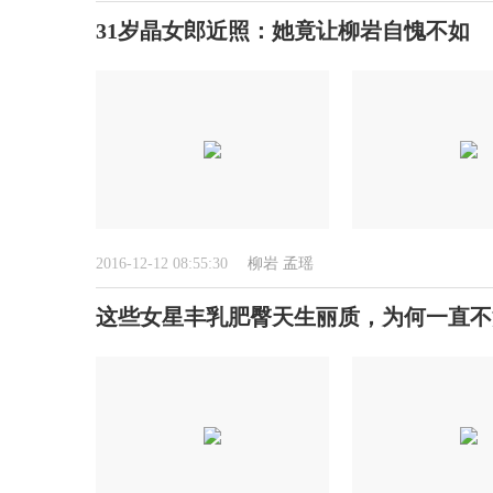
31岁晶女郎近照：她竟让柳岩自愧不如
2016-12-12 08:55:30
柳岩
孟瑶
这些女星丰乳肥臀天生丽质，为何一直不