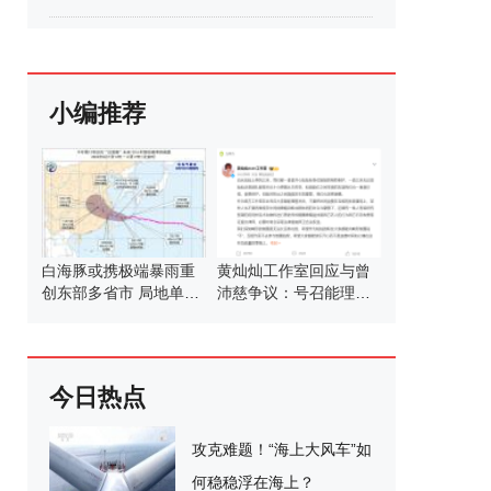
小编推荐
白海豚或携极端暴雨重
黄灿灿工作室回应与曾
创东部多省市 局地单点
沛慈争议：号召能理智
降水具极端性
发言
今日热点
攻克难题！“海上大风车”如
何稳稳浮在海上？