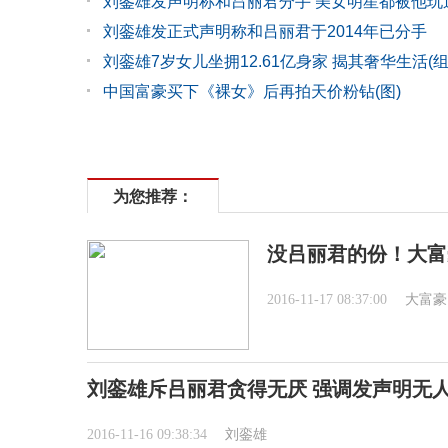
刘銮雄发声明称和吕丽君分手 美女明星都被他玩
刘銮雄发正式声明称和吕丽君于2014年已分手
刘銮雄7岁女儿坐拥12.61亿身家 揭其奢华生活(组
中国富豪买下《裸女》后再拍天价粉钻(图)
为您推荐：
没吕丽君的份！大富
2016-11-17 08:37:00
大富豪
刘銮雄斥吕丽君贪得无厌 强调发声明无
2016-11-16 09:38:34
刘銮雄