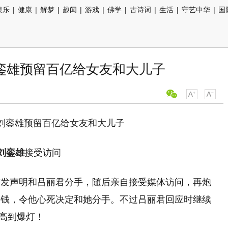
娱乐
|
健康
|
解梦
|
趣闻
|
游戏
|
佛学
|
古诗词
|
生活
|
守艺中华
|
国
銮雄预留百亿给女友和大儿子
刘銮雄
接受访问
前发声明和吕丽君分手，随后亲自接受媒体访问，再炮
要钱，令他心死决定和她分手。不过吕丽君回应时继续
Q高到爆灯！