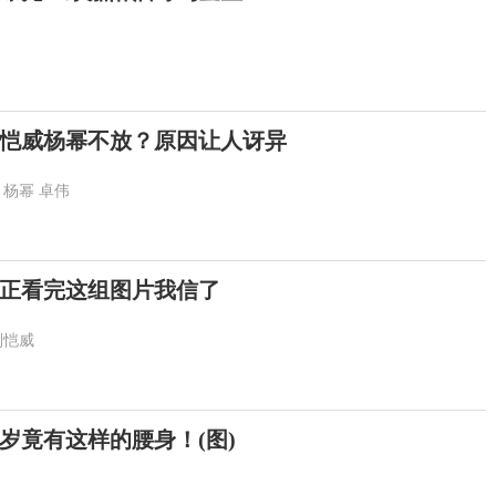
恺威杨幂不放？原因让人讶异
杨幂
卓伟
正看完这组图片我信了
刘恺威
岁竟有这样的腰身！(图)