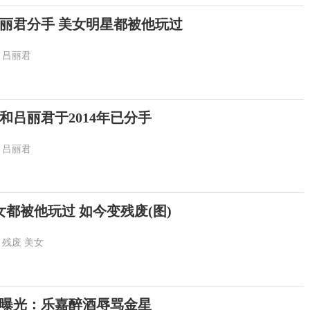
丽君分手 美女明星都被他玩过
吕丽君
和吕丽君于2014年已分手
吕丽君
女都被他玩过 如今变残废(图)
残废
美女
曝光：乐嘉醉酒辱骂金星