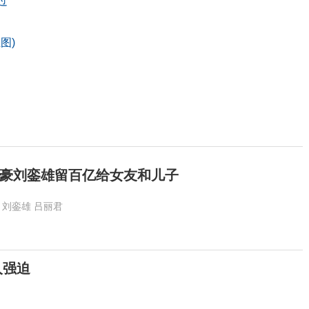
过
图)
豪刘銮雄留百亿给女友和儿子
刘銮雄
吕丽君
人强迫