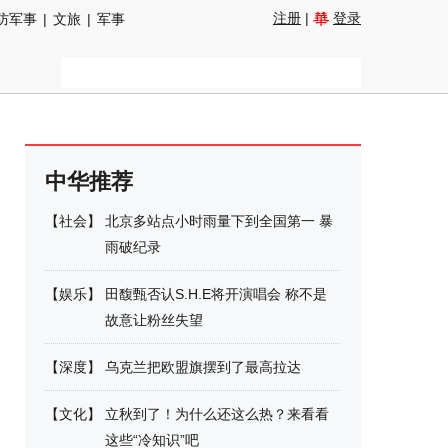
注册
|
登录
防军事
|
文旅
|
军事
中华推荐
【
社会
】
北京多站点小时雨量下到全国第一 暴
雨破纪录
【
娱乐
】
田馥甄否认S.H.E将开演唱会 称不是
故意让粉丝失望
【
深度
】
乌克兰把欧盟旗摆到了最高拉达
【
文化
】
立秋到了！为什么还这么热？来看看
这些“冷知识”吧