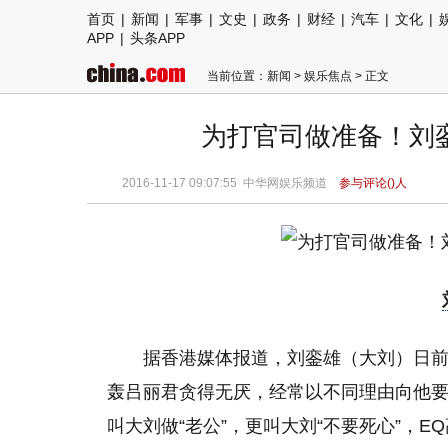
首页
|
新闻
|
军事
|
文史
|
政务
|
财经
|
汽车
|
文化
|
APP
|
头条APP
当前位置：
新闻
>
娱乐焦点
> 正文
为打官司做准备！刘
2016-11-17 09:07:55 中华网娱乐频道
参与评论(
)人
据香港媒体报道，刘銮雄（大刘）日
轰吕丽君贪得无厌，经常以不同理由向他
叫大刘做“老公”，更叫大刘“不要死心”，E