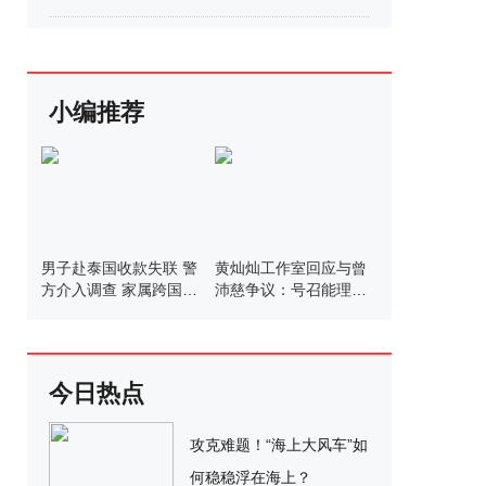
小编推荐
男子赴泰国收款失联 警
黄灿灿工作室回应与曾
方介入调查 家属跨国营
沛慈争议：号召能理智
救54天
发言
今日热点
攻克难题！“海上大风车”如
何稳稳浮在海上？