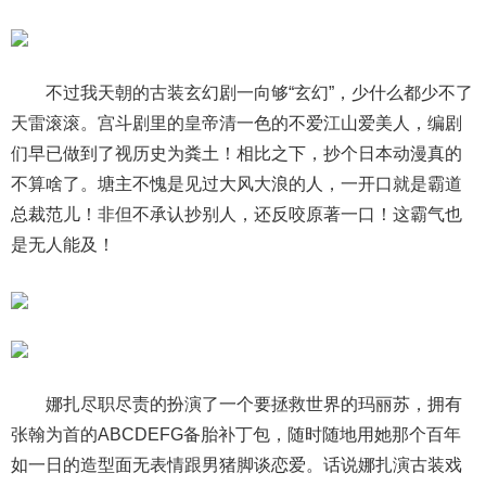
不过我天朝的古装玄幻剧一向够“玄幻”，少什么都少不了
天雷滚滚。宫斗剧里的皇帝清一色的不爱江山爱美人，编剧
们早已做到了视历史为粪土！相比之下，抄个日本动漫真的
不算啥了。塘主不愧是见过大风大浪的人，一开口就是霸道
总裁范儿！非但不承认抄别人，还反咬原著一口！这霸气也
是无人能及！
娜扎尽职尽责的扮演了一个要拯救世界的玛丽苏，拥有
张翰为首的ABCDEFG备胎补丁包，随时随地用她那个百年
如一日的造型面无表情跟男猪脚谈恋爱。话说娜扎演古装戏