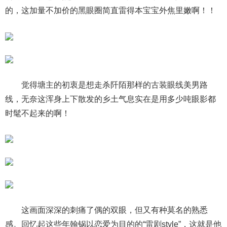
的，这加量不加价的黑眼圈简直雷得本宝宝外焦里嫩啊！！
觉得塘主的初衷是想走杀阡陌那样的古装眼线美男路
线，无奈这浑身上下散发的乡土气息实在是用多少吨眼影都
时髦不起来的啊！
这画面深深的刺痛了偶的双眼，但又有种莫名的熟悉
感。回忆起这些年翰锅以恋爱为目的的“雷剧style”，这就是他