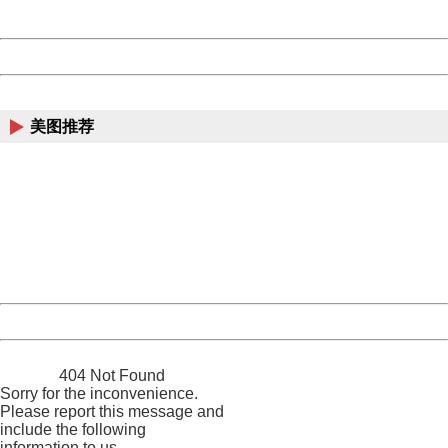
Server:
cms-9-158
Date:
2026/08/07 00:32:49
Powered by China
China
美图推荐
404 Not Found
Sorry for the inconvenience.
Please report this message and include the following
information to us.
Thank you very much!
URL:
http://3g.china.com:8080/act/news/11184455/20161109
Server:
cms-9-158
Date:
2026/08/07 00:32:49
Powered by China
China
404 Not Found
Sorry for the inconvenience.
Please report this message and
include the following
information to us.