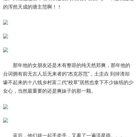
的浑然天成的塘主范啊！！
那年他的女朋友还是木有整容的纯天然郑爽，那年他的
台词拥有前无古人后无来者的“杰克苏范”，土圭垚 到掉渣却
壕不起来的十八线乡村富二代“校草”居然也拿下不少妹纸的少
女心，当然最重要的还是爽妹子的那一颗。
蓝后，他们就一起手牵手，又看了一遍流星雨。。。