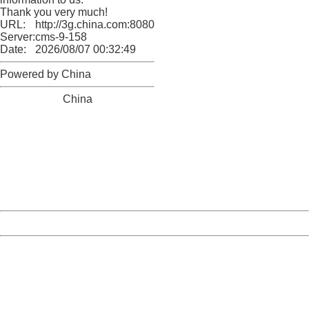
Thank you very much!
URL:
http://3g.china.com:8080/act/news/11184455/20161109
Server:
cms-9-158
Date:
2026/08/07 00:32:49
Powered by China
China
404 Not Found
Sorry for the inconvenience.
Please report this message and include the following
information to us.
Thank you very much!
URL:
http://3g.china.com:8080/act/news/11184455/20161109
Server:
cms-9-158
Date:
2026/08/07 00:32:49
Powered by China
China
404 Not Found
Sorry for the inconvenience.
Please report this message and include the following
information to us.