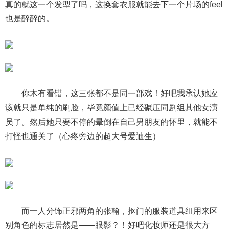
真的就这一个发型了吗，这换套衣服就能去下一个片场的feel
也是醉醉的。
你木有看错，这三张都不是同一部戏！好吧我承认她应
该就只是单纯的刷脸，毕竟颜值上已经碾压同剧组其他女演
员了。然后她只要不停的晕倒在自己男朋友的怀里，就能不
打怪也通关了（心疼旁边的超大号爱迪生）
而一人分饰正邪两角的张翰，抠门的服装道具组用来区
别角色的标志居然是——眼影？！好吧化妆师还是很大方