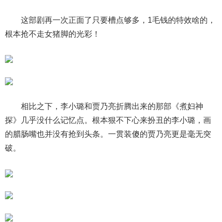
这部剧再一次正面了只要槽点够多，1毛钱的特效啥的，
根本抢不走女猪脚的光彩！
相比之下，李小璐和贾乃亮折腾出来的那部《煮妇神
探》几乎没什么记忆点。根本狠不下心来扮丑的李小璐，画
的腊肠嘴也并没有抢到头条。一贯装傻的贾乃亮更是毫无突
破。