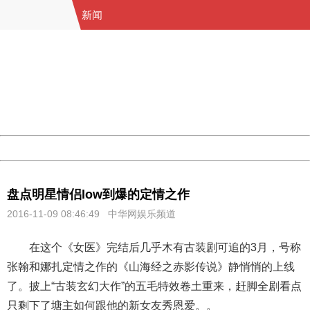
新闻
404 Not Found
Sorry for the inconvenience.
Please report this message and include the following
information to us.
Thank you very much!
URL:
http://3g.china.com:8080/act/news/11184455/20161109
Server:
cms-9-158
Date:
2026/08/07 00:32:49
Powered by China
China
盘点明星情侣low到爆的定情之作
2016-11-09 08:46:49 中华网娱乐频道
在这个《女医》完结后几乎木有古装剧可追的3月，号称
张翰和娜扎定情之作的《山海经之赤影传说》静悄悄的上线
了。披上“古装玄幻大作”的五毛特效卷土重来，赶脚全剧看点
只剩下了塘主如何跟他的新女友秀恩爱。。