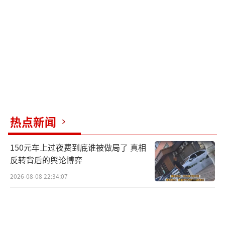
接近2025年春季以来的最高水平。关键在于滞
后效应，Paulsen发现，政策压力指数与花旗经
济惊喜指数之间存在强烈的负相关关系，前者
领先后者约三个月。当前高企的政策压力将在
未来数月内逐步侵蚀经济数据的表现，并最终
拖累市场情绪。
通胀压力也是当前市场面临的另一核心风
热点新闻
险。上周公布的数据显示，生产者价格涨幅创
三年多来最快，5月CPI指数也出现加速。10年
150元车上过夜费到底谁被做局了 真相
期美债收益率本月早些时候一度升破4.55%，
反转背后的舆论博弈
市场正在重新定价通胀预期。22V Research的
2026-08-08 22:34:07
Gerard MacDonell预计，5月核心个人消费支
出（PCE）将环比上涨25个基点，并指出这将
是连续第六个月出现偏差至糟糕的通胀数据。