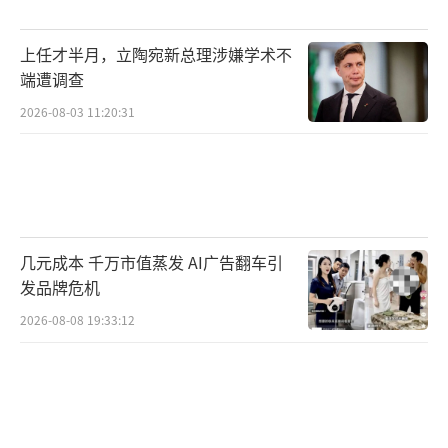
高利率对市场的冲击在科技股上体现得尤为明
上任才半月，立陶宛新总理涉嫌学术不
显。Annex Wealth Management首席经济策略
端遭调查
师Brian Jacobsen指出，成长股的大部分价值
2026-08-03 11:20:31
来自未来，一旦通胀走高、利率上升，未来增
长的现值就会大幅缩水。
Truist Advisory Services首席投资官Keit
h Lerner在客户报告中也写道，近期抛售与10
几元成本 千万市值蒸发 AI广告翻车引
年期美债收益率持续攀升同步发生，叠加科技
发品牌危机
股的急剧重置和中东地缘政治的持续不确定
2026-08-08 19:33:12
性，共同加大了市场压力。本周市场出现了一
个积极信号：特朗普表示美伊和平协议的最终
条款即将签署，标普500和纳斯达克100指数随
即大幅反弹，油价也应声下跌。然而，多位分