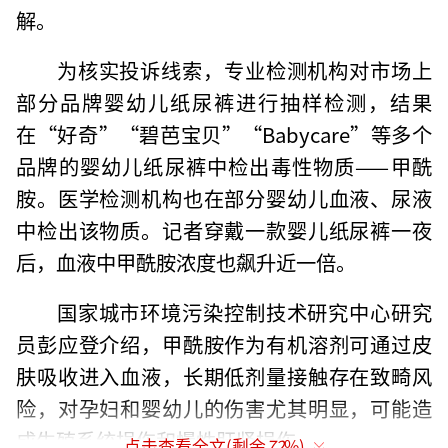
解。
为核实投诉线索，专业检测机构对市场上
部分品牌婴幼儿纸尿裤进行抽样检测，结果
在“好奇”“碧芭宝贝”“Babycare”等多个
品牌的婴幼儿纸尿裤中检出毒性物质——甲酰
胺。医学检测机构也在部分婴幼儿血液、尿液
中检出该物质。记者穿戴一款婴儿纸尿裤一夜
后，血液中甲酰胺浓度也飙升近一倍。
国家城市环境污染控制技术研究中心研究
员彭应登介绍，甲酰胺作为有机溶剂可通过皮
肤吸收进入血液，长期低剂量接触存在致畸风
险，对孕妇和婴幼儿的伤害尤其明显，可能造
成生殖系统损伤和慢性肝肾损伤。
点击查看全文(剩余
72
%)