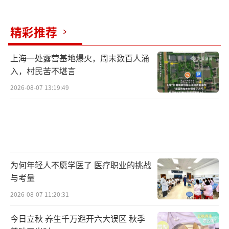
时，公司已委托多家第三方权威检测机构，对
全系列产品开展独立抽检，并全程公证，接受
精彩推荐
社会各界公开监督。针对网络传播的虚假信
息，公司会寻求法律支持，希望多一些客观公
上海一处露营基地爆火，周末数百人涌
入，村民苦不堪言
正的信息，少一些虚假信息带来的焦虑伤害。
好奇始终坚守婴幼儿产品安全红线，坦诚面对
2026-08-07 13:19:49
每一份关注和监督。
（责任编辑：zhangxiaohua）
为何年轻人不愿学医了 医疗职业的挑战
与考量
2026-08-07 11:20:31
今日立秋 养生千万避开六大误区 秋季