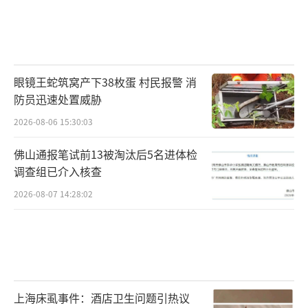
眼镜王蛇筑窝产下38枚蛋 村民报警 消
防员迅速处置威胁
2026-08-06 15:30:03
佛山通报笔试前13被淘汰后5名进体检
调查组已介入核查
2026-08-07 14:28:02
上海床虱事件：酒店卫生问题引热议