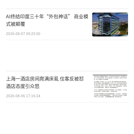
家第三方权威检测机构，对全系列纸尿裤开展
AI终结印度三十年“外包神话” 商业模
独立抽检，并全程进行公证，检测过程及结果
式被颠覆
接受社会各界公开监督。
2026-08-07 09:25:50
金佰利（中国）有限公司就“好奇品牌纸
尿裤产品检出甲酰胺”发布声明，称经权威第
三方机构检测，好奇品牌纸尿裤未检出“甲酰
胺”成分，各项指标符合我国婴儿纸尿裤相关
上海一酒店房间爬满床虱 住客反被怼
国家标准。好奇品牌始终把宝宝的健康作为最
酒店态度引众怒
重要的优先级，对于甲酰胺等有害物质，虽然
2026-08-06 17:16:24
国标没有明确要求，但好奇主动要求监测，严
令禁止添加。好奇坚持高标准质量管理体系，
全流程严格把控。公司正在主动联系《经济参
考报》合作的检测机构，复核检测方法。同