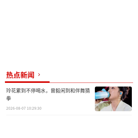
业监督。
Babycare表示，公司高度重视此次报道，
成立专项小组启动内部核查工作。在售纸尿裤
产品均严格遵循现行国家标准，未收到任何市
场监管部门关于抽检不合格的正式通知或反
馈。尽管现行国标对甲酰胺未设定限量要求，
但Babycare始终将产品安全置于首位，严禁添
热点新闻
加任何有害物质，并已建立全链路管控体系。
前期已主动依据欧盟 REACH法规中的SVHC(高
玲花累到不停喝水，曾毅闲到和伴舞猜
关注物质)要求，对纸尿裤进行检测，甲酰胺项
拳
目检测结果均为“未检出”。针对报道中提及
2026-08-07 10:29:30
的检测结果及方法，公司已主动联系《经济参
考报》，希望对方提供样品来源、检测方法及
依据，以便进一步核实。同时，公司已委托多