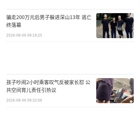
本成为普遍选择。
骗走200万元后男子躲进深山13年 逃亡
金融监管总局数据显示，2026年一季度商
终落幕
业银行净息差已降至1.40%，处于历史最低水
2026-08-06 09:18:25
平。民营银行虽然净息差仍以3.62%领先各类
型银行，但一季度末较去年末大幅下滑21个基
点，降幅居所有银行之首。
融360数字科技研究院发布的2026年5月银
孩子吵闹2小时乘客叹气反被家长怼 公
行存款利率报告显示：2026年5月，银行整存整
共空间育儿责任引热议
取存款3个月期平均利率为0.956%，6个月期平
2026-08-06 09:32:06
均利率为1.159%，1年期平均利率为1.273%，
2年期平均利率为1.363%，3年期平均利率为1.
685%，5年期平均利率为1.553%。其中，3年
期和5年期已呈现出明显的利率倒挂。