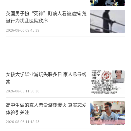
英国男子扮“死神”盯病人看被逮捕 荒
诞行为扰乱医院秩序
2026-08-06 09:45:39
女孩大学毕业游玩失联多日 家人急寻线
索
2026-08-03 11:50:30
高中生做的真人恋爱游戏爆火 真实恋爱
体验引关注
2026-08-06 11:18:25