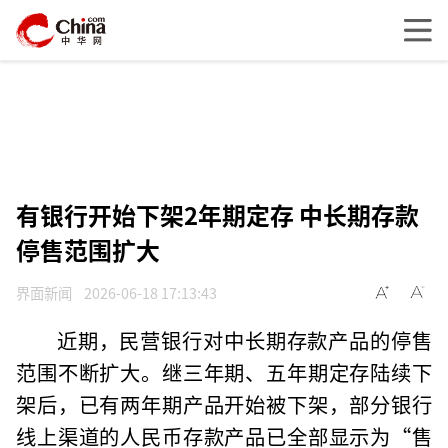
有银行开始下架2年期定存 中长期存款
停售范围扩大
界面新闻
2026-06-18 17:13:43
近期，民营银行对中长期存款产品的停售
范围不断扩大。继三年期、五年期定存陆续下
架后，已有两年期产品开始被下架，部分银行
线上渠道的人民币存款产品已全部显示为“售