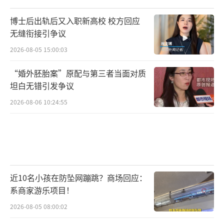
博士后出轨后又入职新高校 校方回应
无缝衔接引争议
2026-08-05 15:00:03
“婚外胚胎案”原配与第三者当面对质
坦白无错引发争议
2026-08-06 10:24:55
近10名小孩在防坠网蹦跳？商场回应：
系商家游乐项目！
2026-08-05 08:00:02