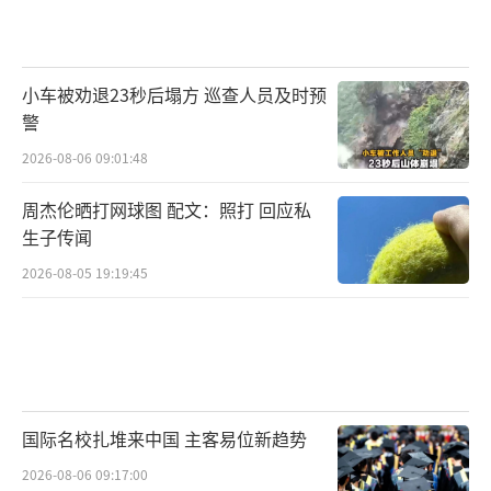
小车被劝退23秒后塌方 巡查人员及时预
警
2026-08-06 09:01:48
周杰伦晒打网球图 配文：照打 回应私
生子传闻
2026-08-05 19:19:45
国际名校扎堆来中国 主客易位新趋势
2026-08-06 09:17:00