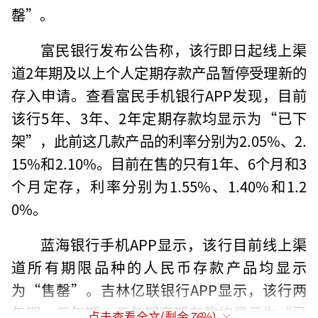
罄”。
富民银行发布公告称，该行即日起线上渠
道2年期及以上个人定期存款产品暂停受理新的
存入申请。查看富民手机银行APP发现，目前
该行5年、3年、2年定期存款均显示为“已下
架”，此前这几款产品的利率分别为2.05%、2.
15%和2.10%。目前在售的只有1年、6个月和3
个月定存，利率分别为1.55%、1.40%和1.2
0%。
蓝海银行手机APP显示，该行目前线上渠
道所有期限品种的人民币存款产品均显示
为“售罄”。吉林亿联银行APP显示，该行两
年期、三年期、五年期定期存款均显示为“已
点击查看全文(剩余
76
%)