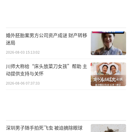
婚外胚胎案男方公司资产成谜 财产转移
迷局
2026-08-03 15:13:02
川师大称给“床头放菜刀女孩”帮助 主
动提供支持与关怀
2026-08-06 07:37:33
深圳男子随手拍死飞虫 被迫摘除眼球