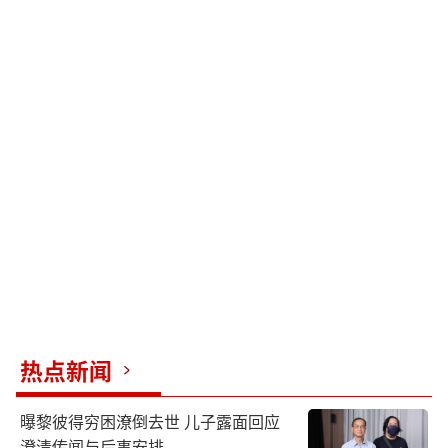
热点新闻
曝黎彼得穷困潦倒去世 儿子露面回应
澄清传闻与后事安排