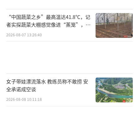
“中国蔬菜之乡”最高温达41.8℃，记
者实探蔬菜大棚感觉像进“蒸笼”，有
村民称只能凌晨两点起来干活
2026-08-07 13:26:40
女子带娃漂流落水 教练员称不敢捞 安
全承诺成空谈
2026-08-08 10:11:18