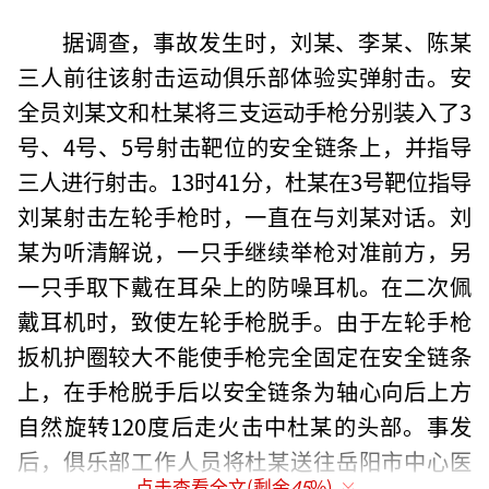
据调查，事故发生时，刘某、李某、陈某
三人前往该射击运动俱乐部体验实弹射击。安
全员刘某文和杜某将三支运动手枪分别装入了3
号、4号、5号射击靶位的安全链条上，并指导
三人进行射击。13时41分，杜某在3号靶位指导
刘某射击左轮手枪时，一直在与刘某对话。刘
某为听清解说，一只手继续举枪对准前方，另
一只手取下戴在耳朵上的防噪耳机。在二次佩
戴耳机时，致使左轮手枪脱手。由于左轮手枪
扳机护圈较大不能使手枪完全固定在安全链条
上，在手枪脱手后以安全链条为轴心向后上方
自然旋转120度后走火击中杜某的头部。事发
后，俱乐部工作人员将杜某送往岳阳市中心医
点击查看全文(剩余
45
%)