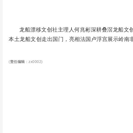
龙船漂移文创社主理人何兆彬深耕叠滘龙船文
本土龙船文创走出国门，亮相法国卢浮宫展示岭南非遗
(
责任编辑
：zx0002)