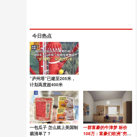
今日热点
“庐州塔”已建至205米，
计划高度超400米
一包瓜子 怎么就上美国制
一群富豪的牛津梦 标价
裁清单了？
108万：富豪们欧洲“穷