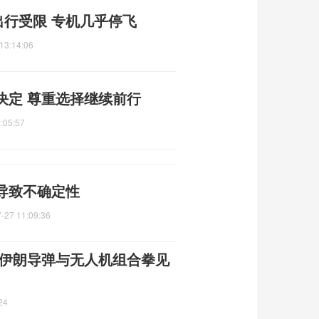
出行受限 专机几乎停飞
13:14:06
决定 尊重选择继续前行
:05:57
导致不确定性
-27 11:09:36
 伊朗导弹与无人机组合拳见
24