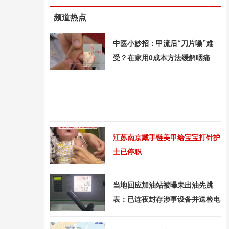
频道热点
中医小妙招：甲流后“刀片嗓”难
受？在家用0成本方法缓解咽痛
江苏南京戴手链美甲给宝宝打针护
士已停职
当地回应加油站被曝未出油先跳
表：已连夜封存涉事设备并送检电
子主板