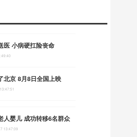
送医 小病硬扛险丧命
:49:40
北京 8月8日全国上映
13:47:51
老人婴儿 成功转移6名群众
7 13:47:09