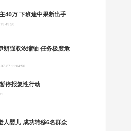
主40万 下班途中果断出手
 13:43:20
伊朗强取浓缩铀 任务极度危
-07-27 11:04:56
 暂停报复性行动
31
老人婴儿 成功转移6名群众