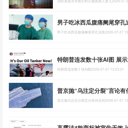
消防凌晨涉水救出村庄被困老人婴儿
2026-07-2
男子吃冰西瓜腹痛阑尾穿孔
男子吃冰西瓜腹痛阑尾穿孔送医
2026-07-27 13
特朗普连发数十张AI图 展示
特朗普连发数十张AI图
2026-07-27 13:23:31
普京抛“乌注定分裂”言论有
普京抛乌注定分裂言论有何目的
2026-07-27 13
高露洁4款商标被宣告无效 