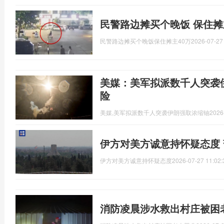
民警路边摊买个晚饭 保住摊
民警路边摊买个晚饭保住摊主40万
2026-07-27
美媒：美军拟派数千人突袭
险
美媒,美军拟派数千人突袭伊朗强取浓缩铀
2026
伊方对美方诚意持怀疑态度
伊方对美方诚意持怀疑态度
2026-07-27 11:02:
消防凌晨涉水救出村庄被困