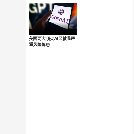
游”记
美国两大顶尖AI又被曝严
重风险隐患