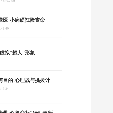
7 13:47:09
送医 小病硬扛险丧命
:49:40
虚拟“超人”形象
何目的 心理战与挑拨计
:13:34
治理“心机商标”行动更新