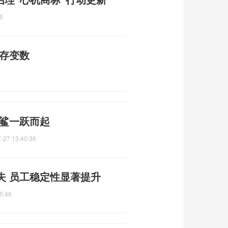
5
仍存变数
白鲨一跃而起
-27 13:40:36
失 员工稳定性显著提升
5:46