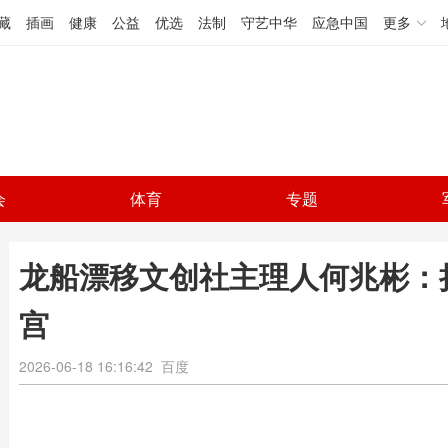
藏
插画
健康
公益
优选
法制
守艺中华
应急中国
更多
会
体育
专题
龙船漂移文创社主理人何兆彬：
宫
2026-06-18 16:16:42
百度