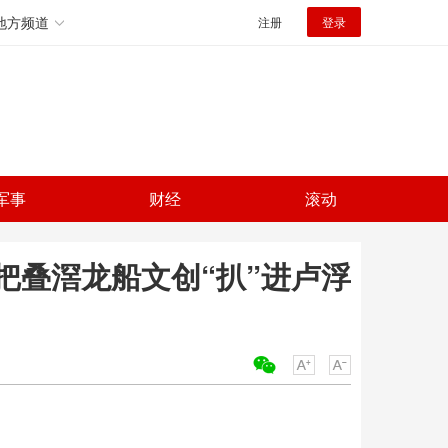
地方频道
注册
登录
军事
财经
滚动
把叠滘龙船文创“扒”进卢浮
关键词：