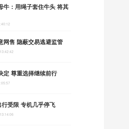
母牛：用绳子套住牛头 将其
:40:12
意网售 隐蔽交易逃避监管
13:42:42
决定 尊重选择继续前行
:05:57
出行受限 专机几乎停飞
13:14:06