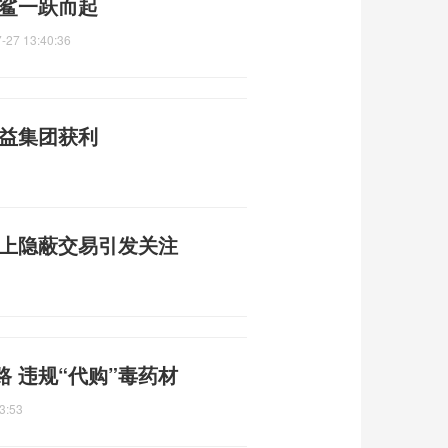
白鲨一跃而起
-27 13:40:36
利益集团获利
线上隐蔽交易引发关注
 违规“代购”毒药材
3:53