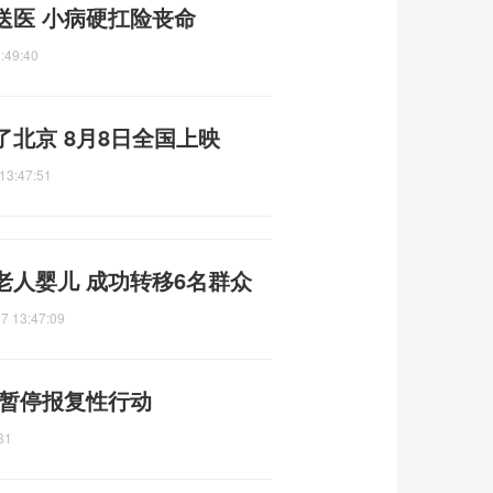
送医 小病硬扛险丧命
:49:40
北京 8月8日全国上映
13:47:51
老人婴儿 成功转移6名群众
7 13:47:09
 暂停报复性行动
31