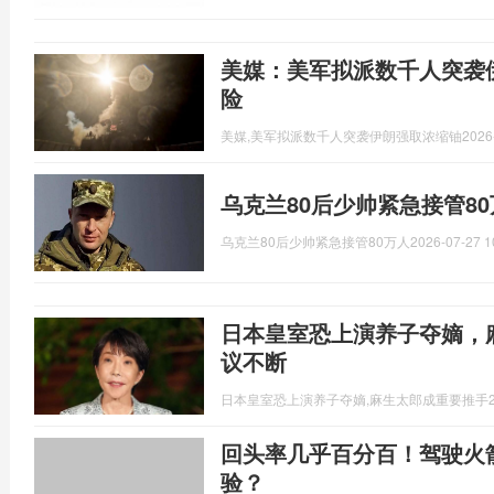
美媒：美军拟派数千人突袭
险
美媒,美军拟派数千人突袭伊朗强取浓缩铀
2026
乌克兰80后少帅紧急接管8
乌克兰80后少帅紧急接管80万人
2026-07-27 1
日本皇室恐上演养子夺嫡，
议不断
日本皇室恐上演养子夺嫡,麻生太郎成重要推手
回头率几乎百分百！驾驶火
验？