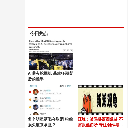
今日热点
AI带火挖掘机 基建狂潮背
后的推手
多个明星演唱会取消 粉丝
汪峰：被骂摇滚圈叛徒 不
损失谁来承担？
屑跟他们吵 专注创作与时