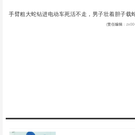
手臂粗大蛇钻进电动车死活不走，男子壮着胆子载
(
责任编辑
：zx00