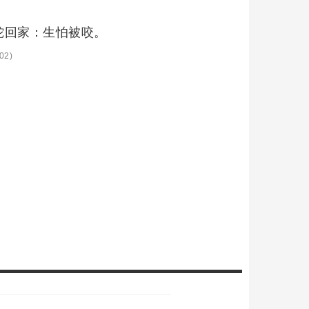
蛇回家：生怕被咬。
02)