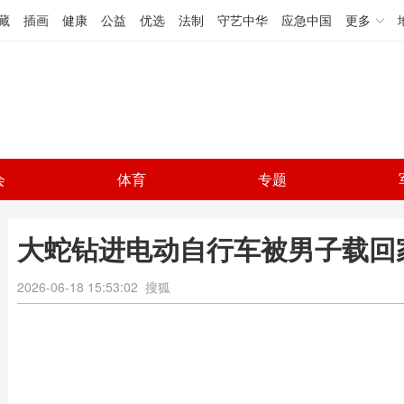
藏
插画
健康
公益
优选
法制
守艺中华
应急中国
更多
会
体育
专题
大蛇钻进电动自行车被男子载回
2026-06-18 15:53:02
搜狐