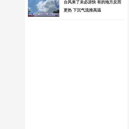
台风来了未必凉快 有的地方反而
更热 下沉气流推高温