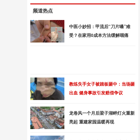
频道热点
中医小妙招：甲流后“刀片嗓”难
受？在家用0成本方法缓解咽痛
教练失手女子被踏板砸中：当场砸
出血 健身事故引发赔偿争议
龙卷风一个月后梁子湖畔灯火重新
亮起 重建家园温暖再现