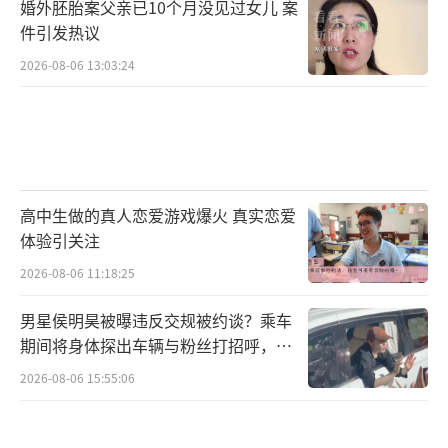
婚外胚胎案父亲已10个月没见过女儿 案
件引发热议
2026-08-06 13:03:24
高中生做的真人恋爱游戏爆火 真实恋爱
体验引关注
2026-08-06 11:18:25
男星侯明昊被曝违反交规被约谈？乘车
期间将身体探出车辆与粉丝打招呼，当
地交警回应
2026-08-06 15:55:06