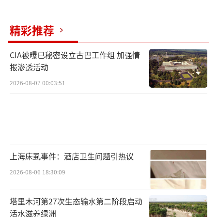
以尝试黄金珠宝、医美、潮玩等高弹性板块。
这轮消费的变化基于中长期的收入、政策
精彩推荐
和行业格局变化，不适合用短线思路对待。将
CIA被曝已秘密设立古巴工作组 加强情
其视为未来几年资产配置的一部分，可能更符
报渗透活动
合现实。
（责任编辑：0882）
2026-08-07 00:03:51
上海床虱事件：酒店卫生问题引热议
2026-08-06 18:30:09
塔里木河第27次生态输水第二阶段启动
活水滋养绿洲