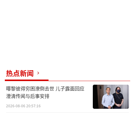
消费行业本身也经历了一场调整。前几年
的竞争激烈导致价格战频发，利润微薄。从202
3年到2025年，一些没有品牌优势、渠道不强的
企业被淘汰，行业集中度提高，库存水平恢复
正常。价格战减少，高端产品和次高端产品的
出厂价上调，成本上升的压力也被头部企业转
嫁到终端价格。
热点新闻
估值方面，2020—2021年的高估值泡沫逐
曝黎彼得穷困潦倒去世 儿子露面回应
渐挤出。2026年，白酒、食品饮料、家电等板
澄清传闻与后事安排
块的市盈率回到历史低位，与全球同类板块相
2026-08-06 20:57:16
比更具吸引力。低估值加上业绩修复，使得消
费板块具备“戴维斯双击”的潜力。