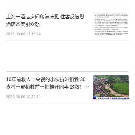
资金流向也在发生变化。2023—2025年，
资金偏好科技、AI和新能源，而2026年，政策
上海一酒店房间爬满床虱 住客反被怼
明确支持消费，公募、私募、社保、险资和北
酒店态度引众怒
向资金纷纷加仓消费板块。这些资金看中的是
2026-08-06 17:16:24
业绩修复、低估值和稳定的现金流。
对于普通投资者来说，消费板块现在更像
是“慢牛+修复”的逻辑。需求端恢复、供给端
优化、估值合理和政策支持共同推动了这一趋
10年前救人上央视的小伙抗洪牺牲 30
岁村干部牺牲前一把推开同事 致敬！送
势。然而，不同细分领域的周期和风险差异较
别！
大，投资时需谨慎选择。稳健型投资者可以关
2026-08-06 10:52:34
注食品饮料和家电等必选消费龙头，追求弹性
收益的投资者可以关注高端及次高端白酒、旅
游、酒店等方向，风险承受力较高的投资者可