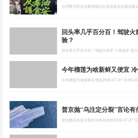
台湾数万民众在赖清德办公室前发起反毒油集
回头率几乎百分百！驾驶火
验？
回头率几乎百分百！驾驶火箭军“十星战车”是
今年榴莲为啥新鲜又便宜 
今年榴莲为啥新鲜又便宜
2026-07-27 13:56:45
普京抛“乌注定分裂”言论有
普京抛乌注定分裂言论有何目的
2026-07-27 13