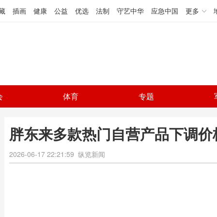
藏
插画
健康
公益
优选
法制
守艺中华
应急中国
更多
会
体育
专题
胖东来多款热门自营产品下调价
2026-06-17 22:21:59
纵览新闻