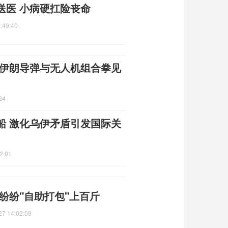
送医 小病硬扛险丧命
:49:40
 伊朗导弹与无人机组合拳见
24
船 激化乌伊矛盾引发国际关
2:01
纷纷"自助打包"上百斤
27 14:02:09