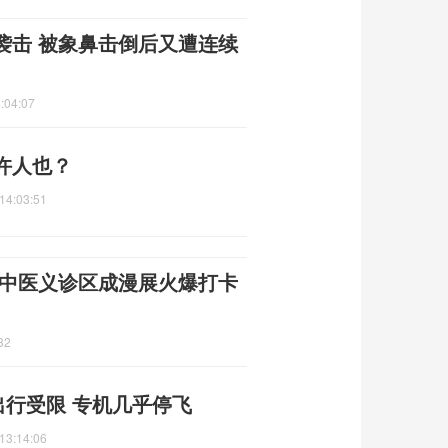
袭击 被象鼻击倒后又遭连续
:04:07
许人也？
14:03:51
 中医义诊区成漫展火爆打卡
32
出行受限 专机几乎停飞
13:14:06