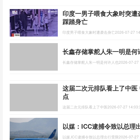
印度一男子喂食大象时突遭
踩踏身亡
印度男子喂食大象时遭袭击身亡
2026-07-27 14
长鑫存储掌舵人朱一明是何
长鑫存储掌舵人朱一明是何许人也
2026-07-27 
这届二次元排队看上了中医
点
这届二次元排队看上了中医
2026-07-27 14:03:
以媒：ICC逮捕令致以总理
以媒,ICC逮捕令致以总理出行受限
2026-07-27 