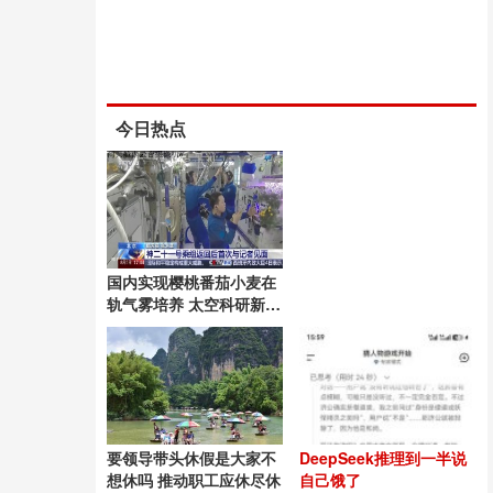
今日热点
国内实现樱桃番茄小麦在
轨气雾培养 太空科研新突
破
要领导带头休假是大家不
DeepSeek推理到一半说
想休吗 推动职工应休尽休
自己饿了