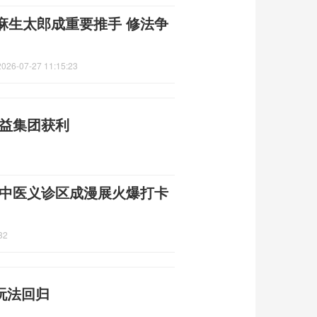
麻生太郎成重要推手 修法争
2026-07-27 11:15:23
利益集团获利
 中医义诊区成漫展火爆打卡
32
玩法回归