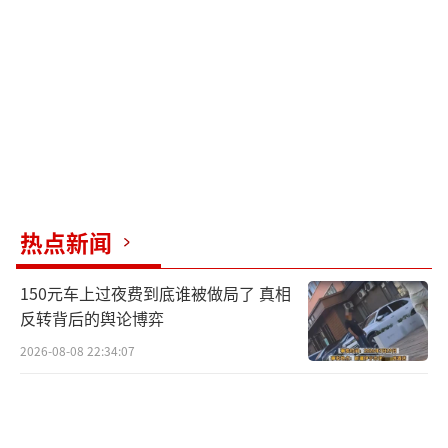
荣正集团发布的《中国企业家价值报告（2
026）》显示，2025年A股上市公司高管最高年
薪平均值为167.4万元，采矿业实现后来居上、
行业最高年薪均值超200万元。厦门大学经济学
系副教授丁长发分析，随着产业的升级、新兴
产业的发展，比如新能源汽车、半导体等产业
的发展，对各种关键矿产资源的需求大幅增
加，因此也带动从业人员收入的增长，相关专
热点新闻
业的就业市场较好。
150元车上过夜费到底谁被做局了 真相
近年来，一些曾经被戏称为“天坑专
反转背后的舆论博弈
业”的专业，如材料科学与工程专业，从接近
2026-08-08 22:34:07
全国平均水平的5869元增长至7304元，五年增
加1435元，成功跻身本科高薪专业榜前十。材
料科学与工程专业毕业生主要进入化学品、化