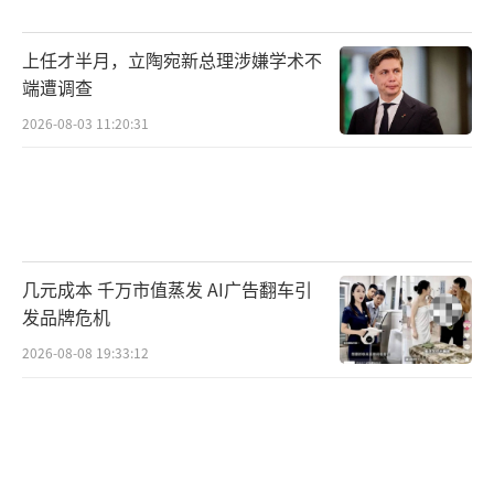
工、塑胶制造业以及电子电气设备制造业，这
上任才半月，立陶宛新总理涉嫌学术不
些行业既是新材料研发与应用的重要领域，也
端遭调查
是新能源汽车、集成电路、高端装备等战略性
2026-08-03 11:20:31
产业的重要支撑环节。伴随新能源、半导体等
领域的蓬勃发展，新材料领域的人才需求迎来
快速增长，薪资水平获得提升。
根据央视报道，2026年一季度，以先进材
几元成本 千万市值蒸发 AI广告翻车引
料、新一代信息技术、新能源汽车等为代表的
发品牌危机
新质生产力行业招聘需求呈现明显活跃态势。
2026-08-08 19:33:12
新材料行业职位数同比增长超三成，是增幅最
为明显的领域之一。并且新质生产力相关产业
用真金白银印证了其对人才的迫切需求。机器
人、新材料、光电子领跑前三，平均招聘月薪