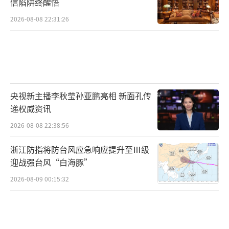
信陷阱终醒悟
数同比增速高居榜首；新材料行业增速达60.
2026-08-08 22:31:26
1%，位居第二；光电子行业、航空/航天/船舶
制造、汽车零部件、人工智能紧随其后。智能
制造、先进材料、新一代信息技术等新质生产
力领域对应届生需求快速扩张。观察以上高增
央视新主播李秋莹孙亚鹏亮相 新面孔传
长行业的从业者专业背景，机械设计制造及其
递权威资讯
自动化专业出现频率最高，几乎覆盖了机器
2026-08-08 22:38:56
人、航空航天、汽车零部件、工业自动化等多
数高增长行业，堪称新质生产力时代的“通用
浙江防指将防台风应急响应提升至Ⅲ级
货币”。
迎战强台风“白海豚”
2026-08-09 00:15:32
高薪专业榜反映的是当前市场最受欢迎的
人才方向，“逆袭专业”榜单则更能体现产业
变迁的力量。这些收入增长最快的专业大多服