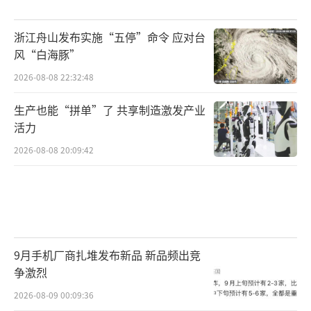
务于资源能源、高端制造、新材料等实体产业
领域。它们中的不少专业曾长期被贴上“传统
浙江舟山发布实施“五停”命令 应对台
风“白海豚”
工科”的标签，但在新能源革命、制造业升级
和产业结构调整的背景下，其市场价值正在被
2026-08-08 22:32:48
重新认识。
（责任编辑：0764）
生产也能“拼单”了 共享制造激发产业
活力
2026-08-08 20:09:42
9月手机厂商扎堆发布新品 新品频出竞
争激烈
2026-08-09 00:09:36