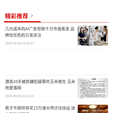
均突破10000元。近几年，材料类专业的考研分
数线稳步攀升，部分方向竞争激烈程度已不输
精彩推荐
传统热门专业。电池、光伏、半导体、生物材
料及航空航天等战略赛道发展态势良好，龙头
几元成本的AI广告导致千万市值蒸发 品
牌信任危机引发关注
企业对新材料人才的需求不减，高薪抢人现象
进一步激发了专业的报考热度。
2026-08-08 19:36:27
机械设计制造及其自动化、过程装备与控
制工程等专业对应的机械设备制造业，也正在
成为先进制造业升级的重要支撑领域。智联招
聘发布的《2026年大学生就业前景研判及高考
潜逃10天被抓嫌犯疑靠吃玉米维生 玉米
地里落网
志愿填报攻略》分析，今年1-5月，应届生招聘
需求增速领先的行业集中于新质生产力相关领
2026-08-08 22:21:10
域，这与中国经济从“量”向“质”转型的战
男子不顾劝导花15万请大师迁坟改运 迷
略方向高度一致。机器人行业以83.8%的职位