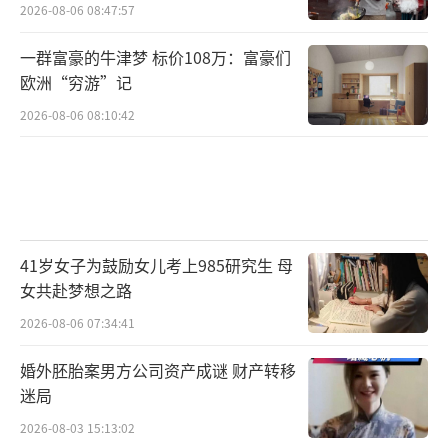
2026-08-06 08:47:57
一群富豪的牛津梦 标价108万：富豪们
欧洲“穷游”记
2026-08-06 08:10:42
41岁女子为鼓励女儿考上985研究生 母
女共赴梦想之路
2026-08-06 07:34:41
婚外胚胎案男方公司资产成谜 财产转移
迷局
2026-08-03 15:13:02