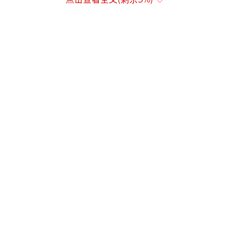
（责任编辑：0764）