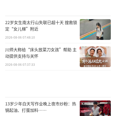
22岁女生南太行山失联已超十天 搜救锁
定“女儿梯”附近
2026-08-06 07:48:10
川师大称给“床头放菜刀女孩”帮助 主
动提供支持与关怀
2026-08-06 07:37:33
13岁少年白天写作业晚上夜市炒粉：热
锅起油、打蛋加料……