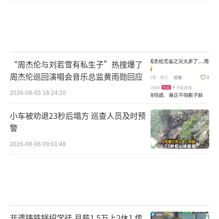
“周杰伦与刘若雪有私生子”热搜爆了
周杰伦巡回演唱会音乐总监黄雨勋回应
2026-08-05 18:24:20
小车被劝退23秒后塌方 巡查人员及时预
警
2026-08-06 09:01:48
非遗铸铁锅招学徒 月薪1.5万上2休1 传