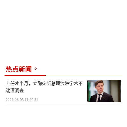
月。每到发工资时，钱某以各种理由搪塞，直
到2025年1月，被害人多次讨要工资无果，钱某
才承认一切都是假的。钱某退回了被害人的财
物并赔偿经济损失，共计8万余元。
今年4月，上海市奉贤区人民检察院依法对
钱某提起公诉，法院判处钱某有期徒刑六个
月，缓刑一年，并处罚金人民币四千元。
热点新闻
办案人员发现，钱某最初出于虚荣心编造
上任才半月，立陶宛新总理涉嫌学术不
谎言，后期逐渐演变为诈骗犯罪。在几个月的
端遭调查
时间里，14名被害人按照钱某的要求在8个地铁
2026-08-03 11:20:31
站里进行所谓的查岗工作，但地铁站工作人员
并未察觉异常。多名被害人表示，因为与钱某
是多年的同乡甚至朋友，所以对其说辞没有怀