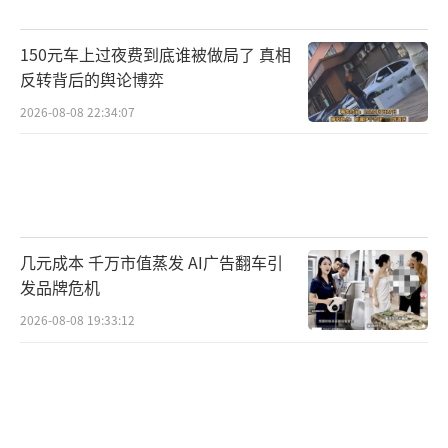
疑。
150元车上过夜费到底谁被做局了 真相
检察官提醒，找工作务必通过正规或官方
反转背后的舆论博弈
渠道，切勿轻信“走后门”“轻松高薪”等虚
2026-08-08 22:34:07
假承诺；面对自称“有关系”“能办事”的
人，要留心核实其身份和能力；一旦发现可疑
情况，及时留存证据并报警。
几元成本 千万市值蒸发 AI广告翻车引
（责任编辑：zhangxiaohua）
发品牌危机
2026-08-08 19:33:12