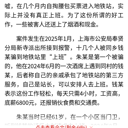
嘘，在几个月内自掏腰包买票进入地铁站，实
际上并没有真正上班。为了这份所谓的好工
作，一些被害人还送上了烟酒和现金。
案件发生在2025年1月，上海市公安局奉贤
分局新寺派出所接到报警，十几个人被同乡钱
某骗到地铁站里“上班”。朱某是第一个被骗
的，他在2024年6月的一次酒席上遇到同村的钱
某，后者称自己的亲戚承包了地铁站的第三方
服务，自己是站长，可以安排人去上班。钱某
表示这份工作轻松，每天只需4小时，工资高，
底薪6800元，还报销伙食费和交通费。
朱某当时已经61岁，在一个小区当门卫，
听到钱某的话后立刻请求去上班。2024年8月，
点击查看全文(剩余
66
%)