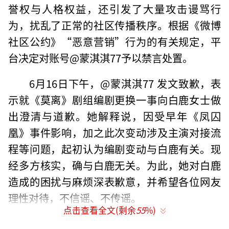
誉权与人格权益，还引发了大量攻击谩骂行
为，扰乱了正常的社区传播秩序。根据《微博
社区公约》“恶意营销”行为的有关规定，平
台决定对账号@蒙淇淇77予以禁言处置。
6月16日下午，@蒙淇淇77 发文致歉，表
示就《莫离》剧组编剧更换一事向白鹿女士做
出澄清与道歉。她解释说，因受早年《凤囚
凰》事件影响，加之此次变动涉及主演对接流
程等问题，起初认为编剧变动与白鹿有关。现
经多方核实，确与白鹿无关。为此，她对白鹿
造成的困扰与麻烦深表歉意，并希望各位网友
理性对待，不信谣、不传谣。
点击查看全文(剩余
55
%)
6月10日，编剧蒙淇淇指控演员白鹿在《莫