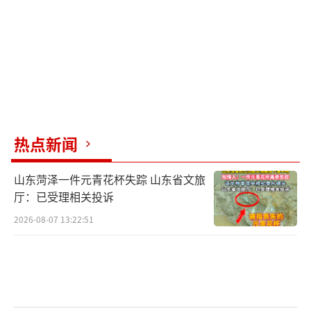
12日，已完成立案材料递交工作。待法院责令
网络平台披露出用户实名身份信息后，将继续
针对实名主体提起诉讼，要求其依法承担公开
赔礼道歉和赔偿损失等侵权法律责任。
白鹿，本名白梦妍，1994年9月23日出生
于江苏省常州市，是一名演员和模特，曾主演
热点新闻
《玉楼春》《周生如故》《临江仙》等剧。
（责
任编辑：zhangxiaohua）
山东菏泽一件元青花杯失踪 山东省文旅
厅：已受理相关投诉
2026-08-07 13:22:51