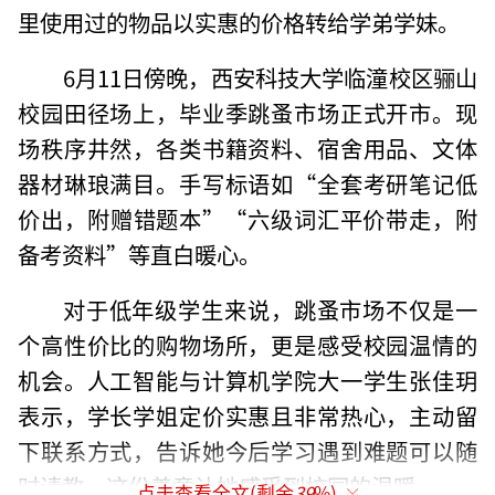
里使用过的物品以实惠的价格转给学弟学妹。
6月11日傍晚，西安科技大学临潼校区骊山
校园田径场上，毕业季跳蚤市场正式开市。现
场秩序井然，各类书籍资料、宿舍用品、文体
器材琳琅满目。手写标语如“全套考研笔记低
价出，附赠错题本”“六级词汇平价带走，附
备考资料”等直白暖心。
对于低年级学生来说，跳蚤市场不仅是一
个高性价比的购物场所，更是感受校园温情的
机会。人工智能与计算机学院大一学生张佳玥
表示，学长学姐定价实惠且非常热心，主动留
下联系方式，告诉她今后学习遇到难题可以随
时请教，这份善意让她感受到校园的温暖。
点击查看全文(剩余
39
%)