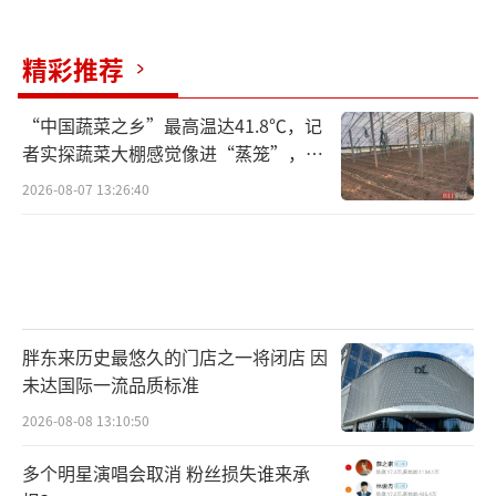
精彩推荐
“中国蔬菜之乡”最高温达41.8℃，记
者实探蔬菜大棚感觉像进“蒸笼”，有
村民称只能凌晨两点起来干活
2026-08-07 13:26:40
胖东来历史最悠久的门店之一将闭店 因
未达国际一流品质标准
2026-08-08 13:10:50
多个明星演唱会取消 粉丝损失谁来承