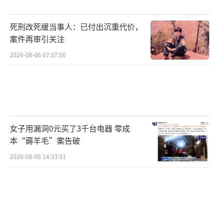
的蟒蛇就是他饲养的。郭斌交代，他一直对蛇
类很痴迷，没什么恐惧的感觉。他在2014年经
死刑改死缓当事人：已付出沉重代价，
朋友介绍购买了4条球蟒后，专心研究蛇类繁
案件再审引关注
育，逐渐具备了培育不同花色球蟒的能力。随
2026-08-06 07:37:00
着球蟒数量越来越多，每个月饲养成本达到了4
000多元，这让无业的郭斌逐渐入不敷出。与此
同时，他结识了狄超和马小梅。起初，郭斌通
过狄超将球蟒售卖给宠物店，但利润微薄，于
女子用漏洞0元买了3千台电器 零成
是两人把生意转到了网上。警方查明，郭斌和
本“薅羊毛”案告破
狄超共售卖了80条球蟒。警方还顺藤摸瓜查到
2026-08-06 14:33:31
了最初售卖给郭斌4条球蟒的广州卖家邓勇（化
名），他称供货渠道来源于境外卖家，如今已
无从追查。邓勇以16万左右的价格将4条球蟒售
卖给郭斌。警方在邓勇家查获蟒蛇47条。由于