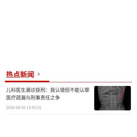
条的价格从狄超那购买了两条球蟒。张某称自
己因生意不好动了用异宠吸引客流的想法，购
买的两条蟒蛇最后因不擅照顾相继死亡。考虑
到张某法律意识淡薄且仅购买两条蟒蛇用于个
人饲养和观赏，警方对其进行了批评教育。
多条线索指向郭斌等人在未取得相关资质
的情况下非法饲养售卖蟒蛇，警方决定对三人
热点新闻
实施抓捕。2024年3月，警方在郭斌家中将三人
儿科医生漏诊获刑：我认错但不能认罪
抓获。郭斌的这套三居室中，仅有一间有家
医疗疏漏与刑事责任之争
具，其余房间都放满了塑料盒，每个盒子中都
2026-08-06 13:45:15
饲养了一条球蟒。经清点，在郭斌家中共查获
蟒蛇309条，其中还有一条体型突出、通体金黄
的白化缅甸蟒。郭斌承认老陈在枫山附近发现