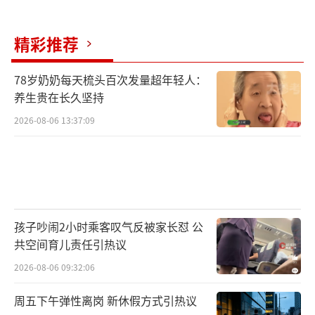
球蟒市场无标准定价，售价全凭买家个人喜
好，有的人3万一条也会买。
精彩推荐
最终，椒江区人民法院对本案作出裁决，
78岁奶奶每天梳头百次发量超年轻人：
经查郭斌、狄超、邓勇3人长期非法收购、繁
养生贵在长久坚持
育、出售国家重点保护野生动物，其中球蟒435
2026-08-06 13:37:09
条、缅甸蟒1条，案值达3000万元，3人都依法
判处相关刑罚。3人被判处刑罚后，他们所饲养
的蟒蛇该何去何从？经人工饲养的蟒蛇已经失
去了野外生存能力，且当地环境并不适合蟒蛇
生存，盲目放生不仅会破坏当地生态，还会造
孩子吵闹2小时乘客叹气反被家长怼 公
成蟒蛇的集体死亡。经多部门商讨和协力，所
共空间育儿责任引热议
有蟒蛇都被送至台州湾野生动物园进行收容。
2026-08-06 09:32:06
其中这条缅甸蟒已经长成身长3米、体重200斤
周五下午弹性离岗 新休假方式引热议
的大家伙，它还成了动物园的明星，小朋友们