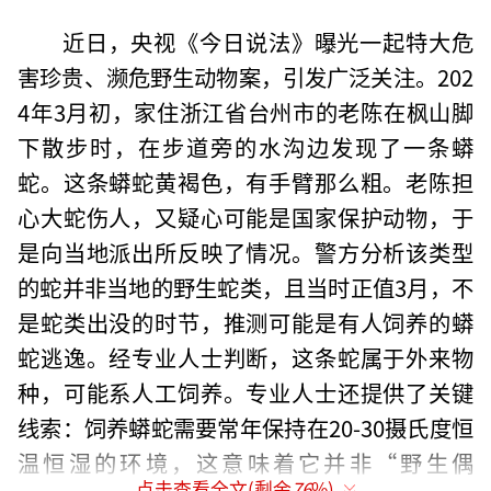
近日，央视《今日说法》曝光一起特大危
害珍贵、濒危野生动物案，引发广泛关注。202
4年3月初，家住浙江省台州市的老陈在枫山脚
下散步时，在步道旁的水沟边发现了一条蟒
蛇。这条蟒蛇黄褐色，有手臂那么粗。老陈担
心大蛇伤人，又疑心可能是国家保护动物，于
是向当地派出所反映了情况。警方分析该类型
的蛇并非当地的野生蛇类，且当时正值3月，不
是蛇类出没的时节，推测可能是有人饲养的蟒
蛇逃逸。经专业人士判断，这条蛇属于外来物
种，可能系人工饲养。专业人士还提供了关键
线索：饲养蟒蛇需要常年保持在20-30摄氏度恒
温恒湿的环境，这意味着它并非“野生偶
点击查看全文(剩余
76
%)