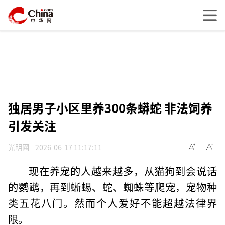
独居男子小区里养300条蟒蛇 非法饲养
引发关注
光明网
2026-06-17 11:17:11
现在养宠的人越来越多，从猫狗到会说话
的鹦鹉，再到蜥蜴、蛇、蜘蛛等爬宠，宠物种
类五花八门。然而个人爱好不能超越法律界
限。